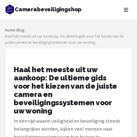
Camerabeveiligingshop
Zoeken
Home
/
Blog
/
NAVIGATIE
Haal het meeste uit uw aankoop: De ultieme gids voor het kiezen van de
juiste camera en beveiligingssystemen voor uw woning
Shop
Merken
Haal het meeste uit uw
Blog
aankoop: De ultieme gids
voor het kiezen van de juiste
Beveiligingscamera's
camera en
beveiligingssystemen voor
Camera Deurbellen
uw woning
NAS
In een tijd waarin veiligheid en beveiliging steeds
belangrijker worden, kijken veel mensen naar
Shop
beveiligingssystemen om hun huizen te