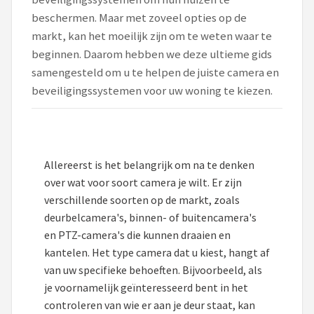
beschermen. Maar met zoveel opties op de
POPULAIRE MERKEN
markt, kan het moeilijk zijn om te weten waar te
Eufy
beginnen. Daarom hebben we deze ultieme gids
samengesteld om u te helpen de juiste camera en
Home-Locking
beveiligingssystemen voor uw woning te kiezen.
Reolink
EZVIZ
Allereerst is het belangrijk om na te denken
Hikvision
over wat voor soort camera je wilt. Er zijn
verschillende soorten op de markt, zoals
TP-Link
deurbelcamera's, binnen- of buitencamera's
en PTZ-camera's die kunnen draaien en
Foscam
kantelen. Het type camera dat u kiest, hangt af
van uw specifieke behoeften. Bijvoorbeeld, als
Teceye
je voornamelijk geïnteresseerd bent in het
controleren van wie er aan je deur staat, kan