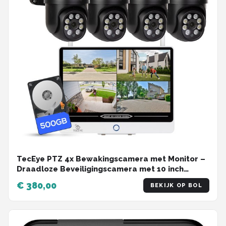
TecEye PTZ 4x Bewakingscamera met Monitor –
Draadloze Beveiligingscamera met 10 inch
Scherm – Camera met Monitor –
€ 380,00
BEKIJK OP BOL
Bewakingscamera met Scherm - 500GB Opslag