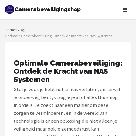
Camerabeveiligingshop
Zoeken
Home
/
Blog
/
NAVIGATIE
Optimale Camerabeveiliging: Ontdek de Kracht van NAS Systemen
Shop
Merken
Optimale Camerabeveiliging:
Ontdek de Kracht van NAS
Blog
Systemen
Beveiligingscamera's
Stel je voor: je hebt net je huis verlaten, en terwijl
je onderweg bent, vraag je je af of alles thuis nog
Camera Deurbellen
in orde is. Je zoekt naar een manier om deze
zorgen te verminderen, en in de wereld van
NAS
technologie is er een oplossing die niet alleen je
veiligheid maar ook je gemoedsrust kan
Shop