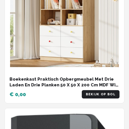
Boekenkast Praktisch Opbergmeubel Met Drie
Laden En Drie Planken 50 X 50 X 200 Cm MDF Wit
Houtlook Voor Kinderkamer En Slaapkamer Set
€ 0,00
BEKIJK OP BOL
Van 2