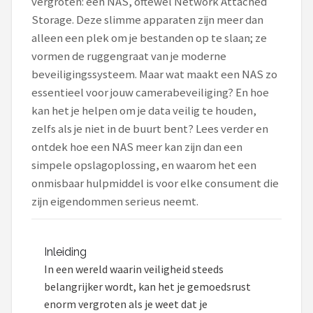
vergroten: een NAS, oftewel Network Attached
POPULAIRE MERKEN
Storage. Deze slimme apparaten zijn meer dan
alleen een plek om je bestanden op te slaan; ze
Eufy
vormen de ruggengraat van je moderne
beveiligingssysteem. Maar wat maakt een NAS zo
Home-Locking
essentieel voor jouw camerabeveiliging? En hoe
kan het je helpen om je data veilig te houden,
Reolink
zelfs als je niet in de buurt bent? Lees verder en
ontdek hoe een NAS meer kan zijn dan een
EZVIZ
simpele opslagoplossing, en waarom het een
Hikvision
onmisbaar hulpmiddel is voor elke consument die
zijn eigendommen serieus neemt.
TP-Link
Foscam
Inleiding
In een wereld waarin veiligheid steeds
Teceye
belangrijker wordt, kan het je gemoedsrust
enorm vergroten als je weet dat je