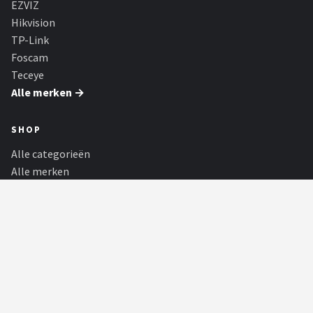
EZVIZ
Hikvision
TP-Link
Foscam
Teceye
Alle merken →
SHOP
Alle categorieën
Alle merken
Blog
Partners
PARTNERS
Kampeerartikelen Winkel
De grootste outdoorwinkel van Nederland. Grote merken outdoor
koelboxen, tenten, slaapzakk...
180Darts