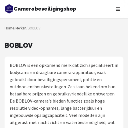
Camerabeveiligingshop
Zoeken
Home
/
Merken
/
BOBLOV
NAVIGATIE
Shop
BOBLOV
Merken
BOBLOV is een opkomend merk dat zich specialiseert in
Blog
bodycams en draagbare camera-apparatuur, vaak
gebruikt door beveiligingspersoneel, politie en
Beveiligingscamera's
outdoor-enthousiastelingen. Ze staan bekend om hun
betaalbare prijzen en gebruiksvriendelijke ontwerpen.
Camera Deurbellen
De BOBLOV-camera's bieden functies zoals hoge
resolutie video-opnames, lange batterijduur en
NAS
ingebouwde opslagcapaciteit. Veel modellen zijn
uitgerust met nachtzicht en waterbestendigheid, wat
Shop