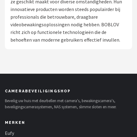
ze geschikt maakt voor diverse omstandigheden. Hun
POPULAIRE MERKEN
innovatieve producten worden steeds populairder bij
professionals die betrouwbare, draagbare
Eufy
videobewakingsoplossingen nodig hebben. BOBLOV
richt zich op functionele technologieën die de
Home-Locking
behoeften van moderne gebruikers effectief invullen.
Reolink
EZVIZ
Hikvision
CAMERABEVEILIGINGSHOP
TP-Link
Beveilig uw huis met deurbellen met camera's, bewakingscamera's,
beveiligingscamerasystemen, NAS systemen, slimme sloten en meer.
Foscam
MERKEN
Teceye
Eufy