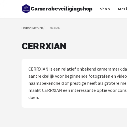
Camerabeveiligingshop
Shop
Mer
Zoeken
Home
/
Merken
/
CERRXIAN
NAVIGATIE
Shop
CERRXIAN
Merken
Blog
CERRXIAN is een relatief onbekend cameramerk dat
aantrekkelijk voor beginnende fotografen en video
Beveiligingscamera's
naamsbekendheid of prestige heeft als grotere merk
maakt CERRXIAN een interessante optie voor consu
Camera Deurbellen
doen.
NAS
Shop