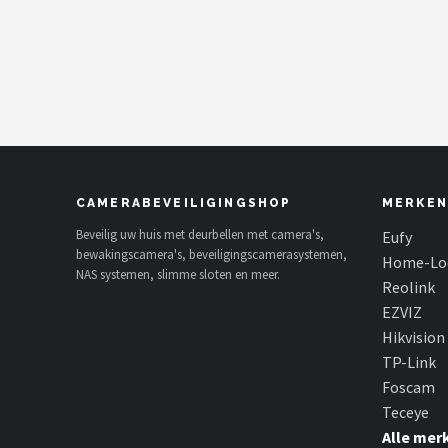
POPULAIRE MERKEN
Eufy
Home-Locking
Reolink
CAMERABEVEILIGINGSHOP
MERKEN
EZVIZ
Beveilig uw huis met deurbellen met camera's,
Eufy
bewakingscamera's, beveiligingscamerasystemen,
Hikvision
Home-Lo
NAS systemen, slimme sloten en meer.
Reolink
TP-Link
EZVIZ
Hikvision
Foscam
TP-Link
Foscam
Teceye
Teceye
Alle mer