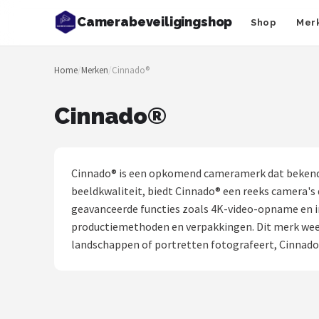
Camerabeveiligingshop
Shop
Mer
Zoeken
Home
/
Merken
/
Cinnado®
NAVIGATIE
Shop
Cinnado®
Merken
Blog
Cinnado® is een opkomend cameramerk dat bekend s
beeldkwaliteit, biedt Cinnado® een reeks camera's
Beveiligingscamera's
geavanceerde functies zoals 4K-video-opname en i
productiemethoden en verpakkingen. Dit merk weet 
Camera Deurbellen
landschappen of portretten fotografeert, Cinnado® 
NAS
Shop