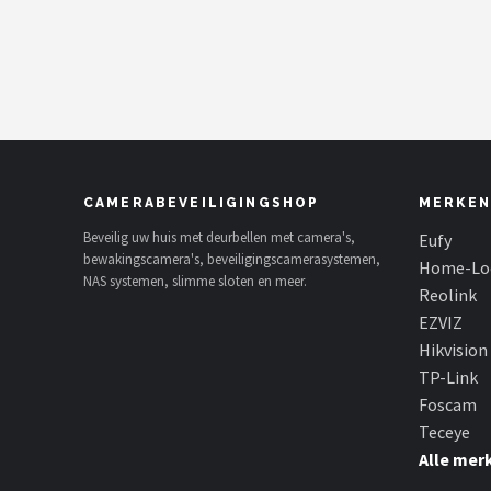
POPULAIRE MERKEN
Eufy
Home-Locking
Reolink
CAMERABEVEILIGINGSHOP
MERKEN
EZVIZ
Beveilig uw huis met deurbellen met camera's,
Eufy
bewakingscamera's, beveiligingscamerasystemen,
Home-Lo
NAS systemen, slimme sloten en meer.
Hikvision
Reolink
EZVIZ
TP-Link
Hikvision
TP-Link
Foscam
Foscam
Teceye
Teceye
Alle mer