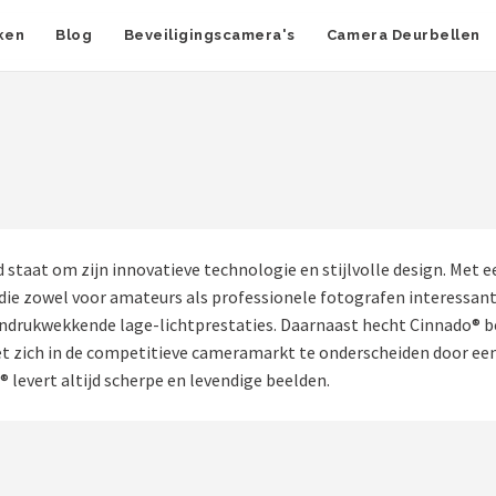
ken
Blog
Beveiligingscamera's
Camera Deurbellen
taat om zijn innovatieve technologie en stijlvolle design. Met
 die zowel voor amateurs als professionele fotografen interessan
ndrukwekkende lage-lichtprestaties. Daarnaast hecht Cinnado® b
zich in de competitieve cameramarkt te onderscheiden door een pe
levert altijd scherpe en levendige beelden.