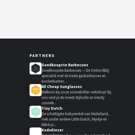
PARTNERS
Goedkoopste Barbecues
Goedkoopste Barbecues — De Online BBQ
specialist met de beste gasbarbecues en
koolenbarbec...
All Cheap Sunglasses
Welkom bij onze zonnebrillen webshop! Bij
ons vind je de meest stijlvolle en trendy
zonneb...
Tiny Dutch
De schattigste babywinkel van Nederland,
met onder andere Little Dutch, Nijntje en
Bébé-jo...
KadoKiezer
🎁