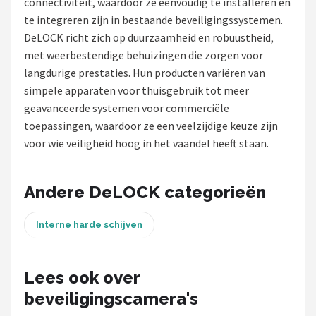
connectiviteit, waardoor ze eenvoudig te installeren en
POPULAIRE MERKEN
te integreren zijn in bestaande beveiligingssystemen.
DeLOCK richt zich op duurzaamheid en robuustheid,
Eufy
met weerbestendige behuizingen die zorgen voor
langdurige prestaties. Hun producten variëren van
Home-Locking
simpele apparaten voor thuisgebruik tot meer
geavanceerde systemen voor commerciële
Reolink
toepassingen, waardoor ze een veelzijdige keuze zijn
voor wie veiligheid hoog in het vaandel heeft staan.
EZVIZ
Hikvision
Andere DeLOCK categorieën
TP-Link
Interne harde schijven
Foscam
Lees ook over
Teceye
beveiligingscamera's