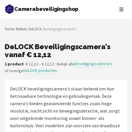
Camerabeveiligingshop
Zoeken
Home
/
Merken
/
DeLOCK
/
Beveiligingscamera's
NAVIGATIE
Shop
DeLOCK Beveiligingscamera's
vanaf € 12,12
Merken
beveiligingscamera's
1 product
· € 12,12 – € 12,12 · Bekijk alle
DeLOCK producten
of overige
Blog
Beveiligingscamera's
DeLOCK beveiligingscamera's staan bekend om hun
betrouwbare technologie en gebruiksgemak. Deze
Camera Deurbellen
camera's bieden geavanceerde functies zoals hoge
resolutie, nachtzicht en bewegingsdetectie, wat zorgt
NAS
voor uitgebreide monitoring zowel binnen- als
buitenshuis. Veel modellen zijn voorzien van draadloze
Shop