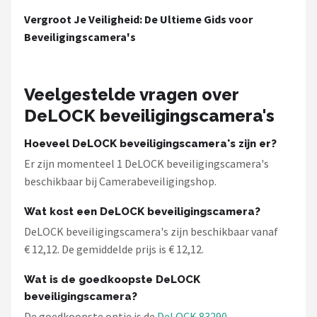
Smartwares
Vergroot Je Veiligheid: De Ultieme Gids voor
Beveiligingscamera's
ieGeek
Alle merken →
Veelgestelde vragen over
DeLOCK beveiligingscamera's
Hoeveel DeLOCK beveiligingscamera's zijn er?
Er zijn momenteel 1 DeLOCK beveiligingscamera's
beschikbaar bij Camerabeveiligingshop.
Wat kost een DeLOCK beveiligingscamera?
DeLOCK beveiligingscamera's zijn beschikbaar vanaf
€ 12,12. De gemiddelde prijs is € 12,12.
Wat is de goedkoopste DeLOCK
beveiligingscamera?
De goedkoopste optie is de
DeLOCK 83290