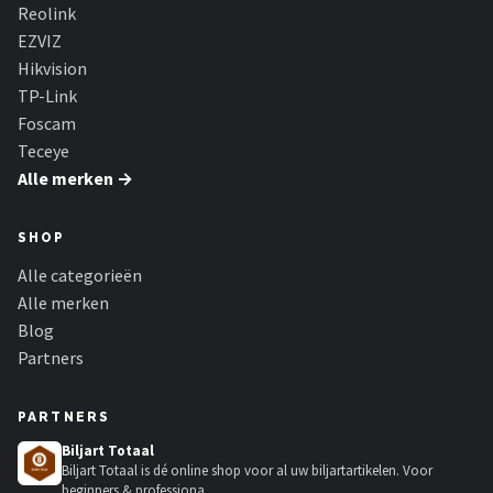
Smartwares
Reolink
EZVIZ
ieGeek
Hikvision
TP-Link
Alle merken →
Foscam
Teceye
Alle merken →
SHOP
Alle categorieën
Alle merken
Blog
Partners
PARTNERS
Biljart Totaal
Biljart Totaal is dé online shop voor al uw biljartartikelen. Voor
beginners & professiona...