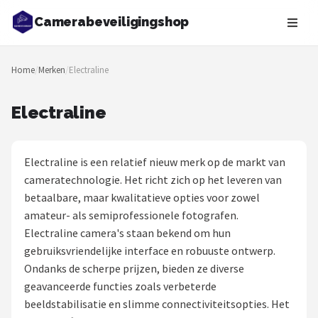
Camerabeveiligingshop
Zoeken
Home
/
Merken
/
Electraline
NAVIGATIE
Shop
Electraline
Merken
Electraline is een relatief nieuw merk op de markt van
Blog
cameratechnologie. Het richt zich op het leveren van
betaalbare, maar kwalitatieve opties voor zowel
Beveiligingscamera's
amateur- als semiprofessionele fotografen.
Electraline camera's staan bekend om hun
Camera Deurbellen
gebruiksvriendelijke interface en robuuste ontwerp.
Ondanks de scherpe prijzen, bieden ze diverse
NAS
geavanceerde functies zoals verbeterde
beeldstabilisatie en slimme connectiviteitsopties. Het
Shop