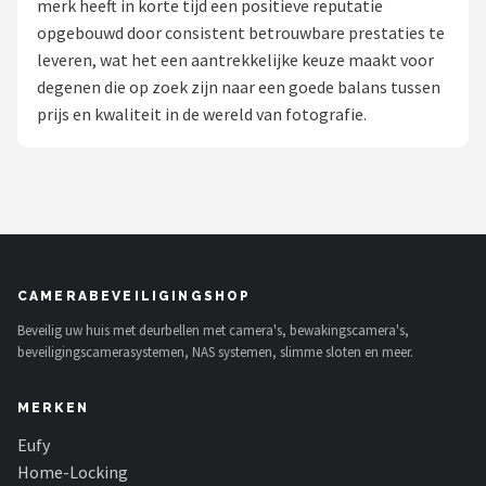
merk heeft in korte tijd een positieve reputatie
POPULAIRE MERKEN
opgebouwd door consistent betrouwbare prestaties te
leveren, wat het een aantrekkelijke keuze maakt voor
Eufy
degenen die op zoek zijn naar een goede balans tussen
prijs en kwaliteit in de wereld van fotografie.
Home-Locking
Reolink
EZVIZ
Hikvision
CAMERABEVEILIGINGSHOP
Beveilig uw huis met deurbellen met camera's, bewakingscamera's,
TP-Link
beveiligingscamerasystemen, NAS systemen, slimme sloten en meer.
Foscam
MERKEN
Teceye
Eufy
Home-Locking