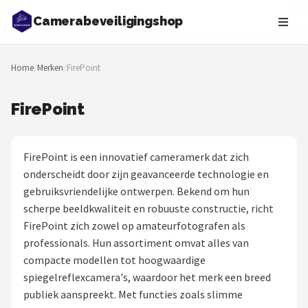
Camerabeveiligingshop
Zoeken
Home
/
Merken
/
FirePoint
NAVIGATIE
Shop
FirePoint
Merken
FirePoint is een innovatief cameramerk dat zich
Blog
onderscheidt door zijn geavanceerde technologie en
gebruiksvriendelijke ontwerpen. Bekend om hun
Beveiligingscamera's
scherpe beeldkwaliteit en robuuste constructie, richt
FirePoint zich zowel op amateurfotografen als
Camera Deurbellen
professionals. Hun assortiment omvat alles van
compacte modellen tot hoogwaardige
NAS
spiegelreflexcamera's, waardoor het merk een breed
publiek aanspreekt. Met functies zoals slimme
Shop