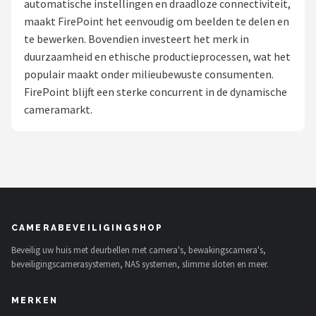
automatische instellingen en draadloze connectiviteit,
POPULAIRE MERKEN
maakt FirePoint het eenvoudig om beelden te delen en
te bewerken. Bovendien investeert het merk in
Eufy
duurzaamheid en ethische productieprocessen, wat het
populair maakt onder milieubewuste consumenten.
Home-Locking
FirePoint blijft een sterke concurrent in de dynamische
cameramarkt.
Reolink
EZVIZ
Hikvision
TP-Link
CAMERABEVEILIGINGSHOP
Beveilig uw huis met deurbellen met camera's, bewakingscamera's,
Foscam
beveiligingscamerasystemen, NAS systemen, slimme sloten en meer.
Teceye
MERKEN