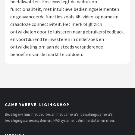
beeldkwaliteit. Fostexxs legt de nadruk op
POPULAIRE MERKEN
functionaliteit, met intuïtieve bedieningselementen
en geavanceerde functies zoals 4K-video-opname en
Eufy
draadloze connectiviteit. Het merk blijft zich
ontwikkelen door te luisteren naar gebruikersfeedback
Home-Locking
en voortdurend te investeren in onderzoek en
ontwikkeling om aan de steeds veranderende
Reolink
behoeften van de markt te voldoen.
EZVIZ
Hikvision
TP-Link
CAMERABEVEILIGINGSHOP
Foscam
Beveilig uw huis met deurbellen met camera's, bewakingscamera's,
beveiligingscamerasystemen, NAS systemen, slimme sloten en meer.
Teceye