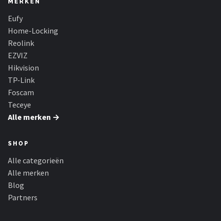
MERKEN
Smartwares
Eufy
ieGeek
Home-Locking
Reolink
Alle merken →
EZVIZ
Hikvision
TP-Link
Foscam
Teceye
Alle merken →
SHOP
Alle categorieën
Alle merken
Blog
Partners