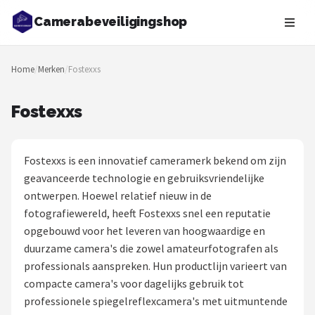
Camerabeveiligingshop
Zoeken
Home
/
Merken
/
Fostexxs
NAVIGATIE
Shop
Fostexxs
Merken
Fostexxs is een innovatief cameramerk bekend om zijn
Blog
geavanceerde technologie en gebruiksvriendelijke
ontwerpen. Hoewel relatief nieuw in de
Beveiligingscamera's
fotografiewereld, heeft Fostexxs snel een reputatie
opgebouwd voor het leveren van hoogwaardige en
Camera Deurbellen
duurzame camera's die zowel amateurfotografen als
professionals aanspreken. Hun productlijn varieert van
NAS
compacte camera's voor dagelijks gebruik tot
professionele spiegelreflexcamera's met uitmuntende
Shop