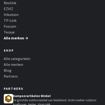
Smartwares
Reolink
EZVIZ
ieGeek
Hikvision
TP-Link
Alle merken →
Foscam
Teceye
Alle merken →
SHOP
Alle categorieën
Alle merken
Blog
Partners
PARTNERS
Kampeerartikelen Winkel
De grootste outdoorwinkel van Nederland. Grote merken outdoor
koelboxen, tenten, slaapzakk...