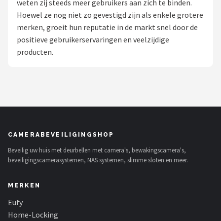
weten zij steeds meer gebruikers aan zich te binden.
POPULAIRE MERKEN
Hoewel ze nog niet zo gevestigd zijn als enkele grotere
merken, groeit hun reputatie in de markt snel door de
Eufy
positieve gebruikerservaringen en veelzijdige
producten.
Home-Locking
Reolink
EZVIZ
Hikvision
CAMERABEVEILIGINGSHOP
Beveilig uw huis met deurbellen met camera's, bewakingscamera's,
TP-Link
beveiligingscamerasystemen, NAS systemen, slimme sloten en meer.
Foscam
MERKEN
Teceye
Eufy
Home-Locking