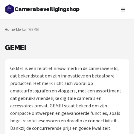
Camerabeveiligingshop
Zoeken
Home
/
Merken
/
GEMEI
NAVIGATIE
Shop
GEMEI
Merken
GEMEI is een relatief nieuw merk in de camerawereld,
Blog
dat bekendstaat om zijn innovatieve en betaalbare
producten. Het merk richt zich vooral op
Beveiligingscamera's
amateurfotografen en vloggers, met een assortiment
dat gebruiksvriendelijke digitale camera's en
Camera Deurbellen
accessoires omvat. GEMEI staat bekend om zijn
compacte ontwerpen en geavanceerde functies, zoals
NAS
hoge-resolutiesensoren en draadloze connectiviteit.
Dankzij de concurrerende prijs en goede kwaliteit
Shop