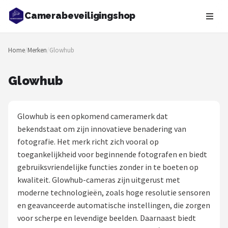
Camerabeveiligingshop
Zoeken
Home
/
Merken
/
Glowhub
NAVIGATIE
Shop
Glowhub
Merken
Glowhub is een opkomend cameramerk dat
Blog
bekendstaat om zijn innovatieve benadering van
fotografie. Het merk richt zich vooral op
Beveiligingscamera's
toegankelijkheid voor beginnende fotografen en biedt
gebruiksvriendelijke functies zonder in te boeten op
Camera Deurbellen
kwaliteit. Glowhub-cameras zijn uitgerust met
moderne technologieën, zoals hoge resolutie sensoren
NAS
en geavanceerde automatische instellingen, die zorgen
voor scherpe en levendige beelden. Daarnaast biedt
Shop