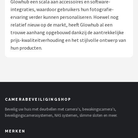
Glowhub een scala aan accessoires en software-
POPULAIRE MERKEN
integraties, waardoor gebruikers hun fotografie-
ervaring verder kunnen personaliseren. Hoewel nog
Eufy
relatief nieuw op de markt, heeft Glowhub al een
trouwe aanhang opgebouwd dankzij de aantrekkelijke
Home-Locking
prijs-kwaliteitverhouding en het stijlvolle ontwerp van
hun producten.
Reolink
EZVIZ
Hikvision
TP-Link
CAMERABEVEILIGINGSHOP
Beveilig uw huis met deurbellen met camera's, bewakingscamera's,
Foscam
beveiligingscamerasystemen, NAS systemen, slimme sloten en meer.
Teceye
MERKEN