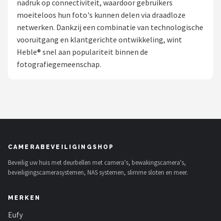
nadruk op connectiviteit, waardoor gebruikers
POPULAIRE MERKEN
moeiteloos hun foto's kunnen delen via draadloze
netwerken. Dankzij een combinatie van technologische
Eufy
vooruitgang en klantgerichte ontwikkeling, wint
Heble® snel aan populariteit binnen de
Home-Locking
fotografiegemeenschap.
Reolink
EZVIZ
Hikvision
CAMERABEVEILIGINGSHOP
TP-Link
Beveilig uw huis met deurbellen met camera's, bewakingscamera's,
beveiligingscamerasystemen, NAS systemen, slimme sloten en meer.
Foscam
MERKEN
Teceye
Eufy