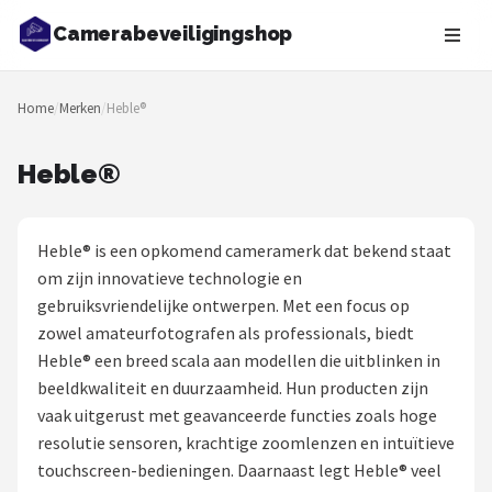
Camerabeveiligingshop
Zoeken
Home
/
Merken
/
Heble®
NAVIGATIE
Shop
Heble®
Merken
Heble® is een opkomend cameramerk dat bekend staat
Blog
om zijn innovatieve technologie en
gebruiksvriendelijke ontwerpen. Met een focus op
Beveiligingscamera's
zowel amateurfotografen als professionals, biedt
Heble® een breed scala aan modellen die uitblinken in
Camera Deurbellen
beeldkwaliteit en duurzaamheid. Hun producten zijn
vaak uitgerust met geavanceerde functies zoals hoge
NAS
resolutie sensoren, krachtige zoomlenzen en intuïtieve
touchscreen-bedieningen. Daarnaast legt Heble® veel
Shop