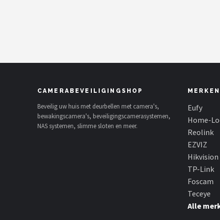
POPULAIRE MERKEN
Eufy
Home-Locking
Reolink
CAMERABEVEILIGINGSHOP
MERKEN
EZVIZ
Beveilig uw huis met deurbellen met camera's,
Eufy
bewakingscamera's, beveiligingscamerasystemen,
Home-Lo
NAS systemen, slimme sloten en meer.
Hikvision
Reolink
EZVIZ
TP-Link
Hikvision
TP-Link
Foscam
Foscam
Teceye
Teceye
Alle mer