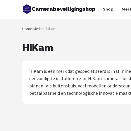
Camerabeveiligingshop
Shop
Mer
Zoeken
Home
/
Merken
/
HiKam
NAVIGATIE
Shop
HiKam
Merken
Blog
HiKam is een merk dat gespecialiseerd is in slimme
eenvoudig te installeren zijn. HiKam-camera's bie
Beveiligingscamera's
binnen- als buitenshuis. Veel modellen onderste
betaalbaarheid en technologische innovatie maakt
Camera Deurbellen
NAS
Shop