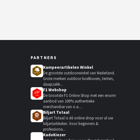
PARTNERS
Kampeerartikelen Winkel
De grootste outdoorwinkel van Nederland.
Grote merken outdoor koelboxen, tenten,
slaapzakk...
F1 Webshop
De Grootste F1 Online Shop met een enorm
aanbod van 100% authentieke
merchandise van o.a....
Biljart Totaal
Biljart Totaal is dé online shop voor al uw
biljartartikelen. Voor beginners &
professiona...
KadoKiezer
🎁