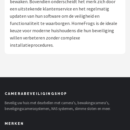
bewaken. Bovendien onderscheidt het merk zich door
POPULAIRE MERKEN
een uitstekende klantenservice en het regelmatig
updaten van hun software om de veiligheid en
Eufy
functionaliteit te waarborgen. HomeFrogs is de ideale
keuze voor moderne huishoudens die hun beveiliging
Home-Locking
willen verbeteren zonder complexe
installatieprocedures.
Reolink
EZVIZ
Hikvision
TP-Link
CAMERABEVEILIGINGSHOP
Beveilig uw huis met deurbellen met camera's, bewakingscamera's,
Foscam
beveiligingscamerasystemen, NAS systemen, slimme sloten en meer.
Teceye
MERKEN