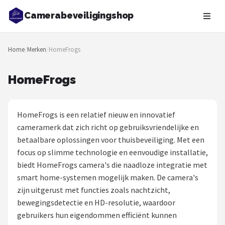
Camerabeveiligingshop
Zoeken
Home
/
Merken
/
HomeFrogs
NAVIGATIE
Shop
HomeFrogs
Merken
HomeFrogs is een relatief nieuw en innovatief
Blog
cameramerk dat zich richt op gebruiksvriendelijke en
betaalbare oplossingen voor thuisbeveiliging. Met een
Beveiligingscamera's
focus op slimme technologie en eenvoudige installatie,
biedt HomeFrogs camera's die naadloze integratie met
Camera Deurbellen
smart home-systemen mogelijk maken. De camera's
zijn uitgerust met functies zoals nachtzicht,
NAS
bewegingsdetectie en HD-resolutie, waardoor
gebruikers hun eigendommen efficiënt kunnen
Shop