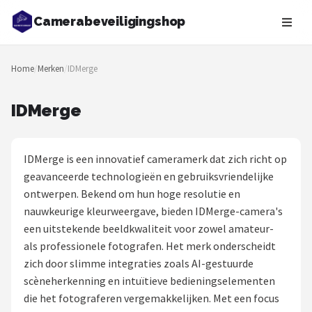
Camerabeveiligingshop
Zoeken
Home
/
Merken
/
IDMerge
NAVIGATIE
Shop
IDMerge
Merken
IDMerge is een innovatief cameramerk dat zich richt op
Blog
geavanceerde technologieën en gebruiksvriendelijke
ontwerpen. Bekend om hun hoge resolutie en
Beveiligingscamera's
nauwkeurige kleurweergave, bieden IDMerge-camera's
een uitstekende beeldkwaliteit voor zowel amateur-
Camera Deurbellen
als professionele fotografen. Het merk onderscheidt
zich door slimme integraties zoals AI-gestuurde
NAS
scèneherkenning en intuïtieve bedieningselementen
die het fotograferen vergemakkelijken. Met een focus
Shop