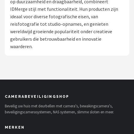
op duurzaamheid en draagbaarheid, combineert
POPULAIRE MERKEN
IDMerge stijl met functionaliteit. Hun producten zijn
ideaal voor diverse fotografische eisen, van
Eufy
reisfotografie tot studio-opnames, en genieten
wereldwijd groeiende populariteit onder creatieve
Home-Locking
gebruikers die betrouwbaarheid en innovatie
waarderen.
Reolink
EZVIZ
Hikvision
TP-Link
CAMERABEVEILIGINGSHOP
Beveilig uw huis met deurbellen met camera's, bewakingscamera's,
Foscam
beveiligingscamerasystemen, NAS systemen, slimme sloten en meer.
Teceye
MERKEN