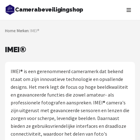
Camerabeveiligingshop
Zoeken
Home
/
Merken
/
IMEI®
NAVIGATIE
Shop
IMEI®
Merken
IMEI® is een gerenommeerd cameramerk dat bekend
Blog
staat om zijn innovatieve technologie en opvallende
designs. Het merk legt de focus op hoge beeldkwaliteit
Beveiligingscamera's
en geavanceerde functies die zowel amateur- als
professionele fotografen aanspreken. IMEI® camera's
Camera Deurbellen
zijn uitgerust met geavanceerde sensoren en lenzen die
zorgen voor scherpe, levendige beelden. Daarnaast
NAS
bieden ze gebruiksvriendelijke interfaces en draadloze
connectiviteit, waardoor het delen van foto's
Shop