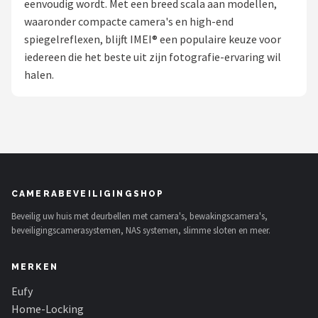
eenvoudig wordt. Met een breed scala aan modellen,
POPULAIRE MERKEN
waaronder compacte camera's en high-end
spiegelreflexen, blijft IMEI® een populaire keuze voor
Eufy
iedereen die het beste uit zijn fotografie-ervaring wil
halen.
Home-Locking
Reolink
EZVIZ
Hikvision
CAMERABEVEILIGINGSHOP
Beveilig uw huis met deurbellen met camera's, bewakingscamera's,
TP-Link
beveiligingscamerasystemen, NAS systemen, slimme sloten en meer.
Foscam
MERKEN
Teceye
Eufy
Home-Locking