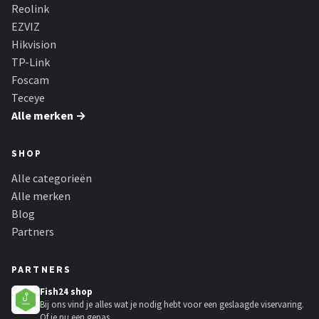
Smartwares
Reolink
EZVIZ
ieGeek
Hikvision
TP-Link
Alle merken →
Foscam
Teceye
Alle merken →
SHOP
Alle categorieën
Alle merken
Blog
Partners
PARTNERS
Fish24 shop
Bij ons vind je alles wat je nodig hebt voor een geslaagde viservaring.
Of je nu een gepas...