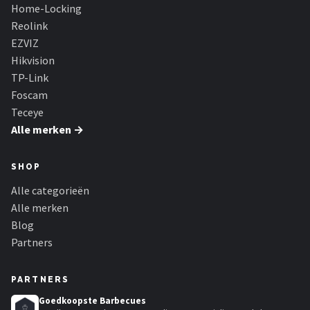
Smartwares
Home-Locking
Reolink
ieGeek
EZVIZ
Hikvision
Alle merken →
TP-Link
Foscam
Teceye
Alle merken →
SHOP
Alle categorieën
Alle merken
Blog
Partners
PARTNERS
Goedkoopste Barbecues