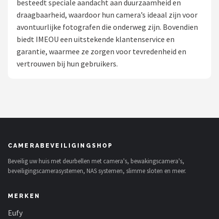
besteedt speciale aandacht aan duurzaamheid en
POPULAIRE MERKEN
draagbaarheid, waardoor hun camera’s ideaal zijn voor
avontuurlijke fotografen die onderweg zijn. Bovendien
Eufy
biedt IMEOU een uitstekende klantenservice en
garantie, waarmee ze zorgen voor tevredenheid en
Home-Locking
vertrouwen bij hun gebruikers.
Reolink
EZVIZ
Hikvision
CAMERABEVEILIGINGSHOP
TP-Link
Beveilig uw huis met deurbellen met camera's, bewakingscamera's,
beveiligingscamerasystemen, NAS systemen, slimme sloten en meer.
Foscam
MERKEN
Teceye
Eufy