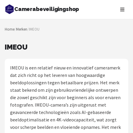
Camerabeveiligingshop
Zoeken
Home
/
Merken
/
IMEOU
NAVIGATIE
Shop
IMEOU
Merken
IMEOU is een relatief nieuw en innovatief cameramerk
Blog
dat zich richt op het leveren van hoogwaardige
beeldoplossingen tegen betaalbare prijzen. Het merk
Beveiligingscamera's
staat bekend om zijn gebruiksvriendelijke ontwerpen
die zowel geschikt zijn voor beginners als voor ervaren
Camera Deurbellen
fotografen. IMEOU-camera’s zijn uitgerust met
geavanceerde technologieën zoals AI-gebaseerde
NAS
beeldoptimalisatie en 4K-videocapaciteit, wat zorgt
voor scherpe beelden en vloeiende opnames. Het merk
Shop