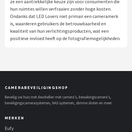
ze een aantrekkelijke keuze zijn voor consumenten die
POPULAIRE MERKEN
hun ruimtes willen verfraaien zonder hoge kosten.
Ondanks dat LED Lovers niet primair een cameramerk
Eufy
is, waarderen gebruikers de betrouwbaarheid en
kwaliteit van hun verlichtingsproducten, wat een
Home-Locking
positieve invloed heeft op de fotografiemogelijkheden.
Reolink
EZVIZ
Hikvision
CAMERABEVEILIGINGSHOP
TP-Link
Beveilig uw huis met deurbellen met camera's, bewakingscamera's,
beveiligingscamerasystemen, NAS systemen, slimme sloten en meer.
Foscam
MERKEN
Teceye
Eufy