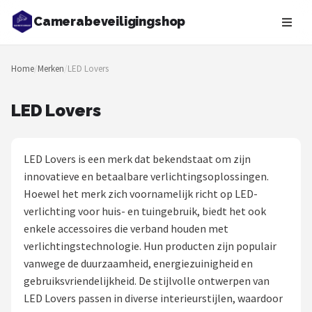
Camerabeveiligingshop
Zoeken
Home
/
Merken
/
LED Lovers
NAVIGATIE
Shop
LED Lovers
Merken
LED Lovers is een merk dat bekendstaat om zijn
Blog
innovatieve en betaalbare verlichtingsoplossingen.
Hoewel het merk zich voornamelijk richt op LED-
Beveiligingscamera's
verlichting voor huis- en tuingebruik, biedt het ook
enkele accessoires die verband houden met
Camera Deurbellen
verlichtingstechnologie. Hun producten zijn populair
vanwege de duurzaamheid, energiezuinigheid en
NAS
gebruiksvriendelijkheid. De stijlvolle ontwerpen van
LED Lovers passen in diverse interieurstijlen, waardoor
Shop