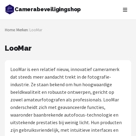
Camerabeveiligingshop
Zoeken
Home
/
Merken
/
LooMar
NAVIGATIE
Shop
LooMar
Merken
LooMar is een relatief nieuw, innovatief cameramerk
Blog
dat steeds meer aandacht trekt in de fotografie-
industrie. Ze staan bekend om hun hoogwaardige
Beveiligingscamera's
beeldkwaliteit en robuuste ontwerpen, gericht op
zowel amateurfotografen als professionals. LooMar
Camera Deurbellen
onderscheidt zich met geavanceerde functies,
waaronder baanbrekende autofocus-technologie en
NAS
uitstekende prestaties bij weinig licht. Hun producten
zijn gebruiksvriendelijk, met intuïtieve interfaces en
Shop