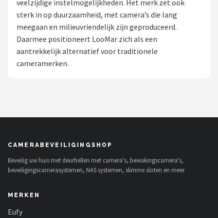
veelzijdige instelmogelijkheden. Het merk zet ook
POPULAIRE MERKEN
sterk in op duurzaamheid, met camera’s die lang
meegaan en milieuvriendelijk zijn geproduceerd.
Eufy
Daarmee positioneert LooMar zich als een
aantrekkelijk alternatief voor traditionele
Home-Locking
cameramerken.
Reolink
EZVIZ
Hikvision
CAMERABEVEILIGINGSHOP
TP-Link
Beveilig uw huis met deurbellen met camera's, bewakingscamera's,
beveiligingscamerasystemen, NAS systemen, slimme sloten en meer.
Foscam
MERKEN
Teceye
Eufy