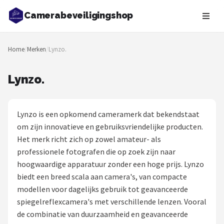
Camerabeveiligingshop
Zoeken
Home
/
Merken
/
Lynzo.
NAVIGATIE
Shop
Lynzo.
Merken
Lynzo is een opkomend cameramerk dat bekendstaat
Blog
om zijn innovatieve en gebruiksvriendelijke producten.
Het merk richt zich op zowel amateur- als
Beveiligingscamera's
professionele fotografen die op zoek zijn naar
hoogwaardige apparatuur zonder een hoge prijs. Lynzo
Camera Deurbellen
biedt een breed scala aan camera's, van compacte
modellen voor dagelijks gebruik tot geavanceerde
NAS
spiegelreflexcamera's met verschillende lenzen. Vooral
de combinatie van duurzaamheid en geavanceerde
Shop