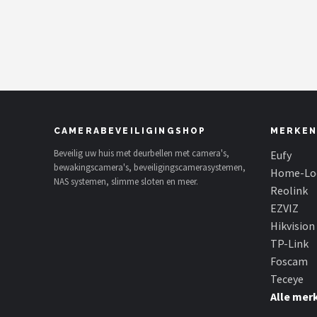
POPULAIRE MERKEN
Eufy
Home-Locking
Reolink
CAMERABEVEILIGINGSHOP
MERKEN
EZVIZ
Beveilig uw huis met deurbellen met camera's,
Eufy
bewakingscamera's, beveiligingscamerasystemen,
Home-Lo
NAS systemen, slimme sloten en meer.
Hikvision
Reolink
EZVIZ
TP-Link
Hikvision
TP-Link
Foscam
Foscam
Teceye
Teceye
Alle mer