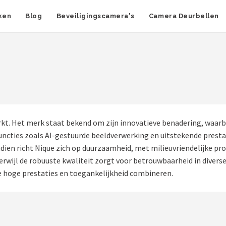
ken
Blog
Beveiligingscamera's
Camera Deurbellen
rkt. Het merk staat bekend om zijn innovatieve benadering, waarbi
cties zoals AI-gestuurde beeldverwerking en uitstekende prestati
dien richt Nique zich op duurzaamheid, met milieuvriendelijke p
rwijl de robuuste kwaliteit zorgt voor betrouwbaarheid in diverse
ie hoge prestaties en toegankelijkheid combineren.