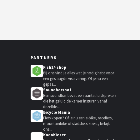
PARTNERS
Fish24 shop
Bij ons vind je alles wat je nodig hebt voor
een geslaagde viservaring. Of je nu een
gepas...
Soundbarspot
Een soundbar bevat een aantal luidsprekers
die het geluid de kamer insturen vanaf
dezelfde...
Bicycle Mania
Fiets kopen? Of je nu een e-bike, racefiets,
mountainbike of stadsfiets zoekt, bekijk
ons...
KadoKiezer
🎁