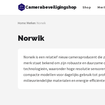
Camerabeveiligingshop
Shop
Mer
Zoeken
Home
/
Merken
/
Norwik
NAVIGATIE
Shop
Norwik
Merken
Blog
Norwik is een relatief nieuw cameraproducent die z
merk staat bekend om zijn robuuste en duurzame o
Beveiligingscamera's
technologieën, waaronder hoge resolutie sensoren 
compacte modellen voor dagelijks gebruik tot prof
Camera Deurbellen
milieuvriendelijke materialen en energie-efficiënte
NAS
Shop