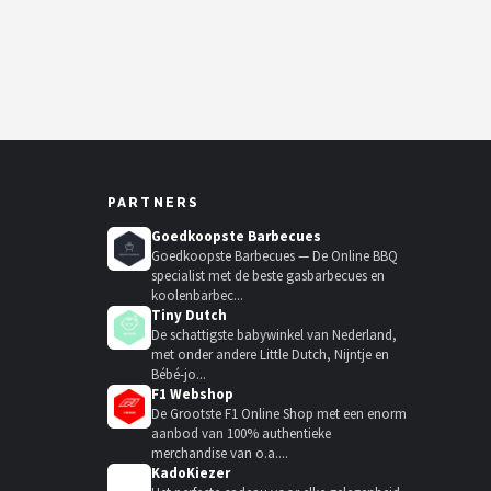
PARTNERS
Goedkoopste Barbecues
Goedkoopste Barbecues — De Online BBQ
specialist met de beste gasbarbecues en
koolenbarbec...
Tiny Dutch
De schattigste babywinkel van Nederland,
met onder andere Little Dutch, Nijntje en
Bébé-jo...
F1 Webshop
De Grootste F1 Online Shop met een enorm
aanbod van 100% authentieke
merchandise van o.a....
KadoKiezer
🎁