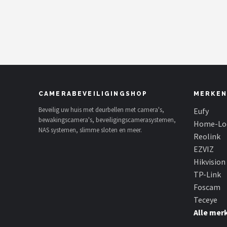
POPULAIRE MERKEN
Eufy
Home-Locking
Reolink
CAMERABEVEILIGINGSHOP
MERKEN
EZVIZ
Beveilig uw huis met deurbellen met camera's,
Eufy
bewakingscamera's, beveiligingscamerasystemen,
Home-Lo
NAS systemen, slimme sloten en meer.
Hikvision
Reolink
EZVIZ
TP-Link
Hikvision
TP-Link
Foscam
Foscam
Teceye
Teceye
Alle mer