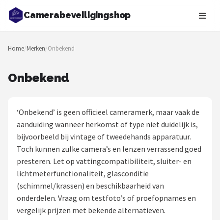
Camerabeveiligingshop
Zoeken
Home
/
Merken
/
Onbekend
NAVIGATIE
Shop
Onbekend
Merken
‘Onbekend’ is geen officieel cameramerk, maar vaak de
Blog
aanduiding wanneer herkomst of type niet duidelijk is,
bijvoorbeeld bij vintage of tweedehands apparatuur.
Beveiligingscamera's
Toch kunnen zulke camera’s en lenzen verrassend goed
presteren. Let op vattingcompatibiliteit, sluiter- en
Camera Deurbellen
lichtmeterfunctionaliteit, glasconditie
(schimmel/krassen) en beschikbaarheid van
NAS
onderdelen. Vraag om testfoto’s of proefopnames en
vergelijk prijzen met bekende alternatieven.
Shop