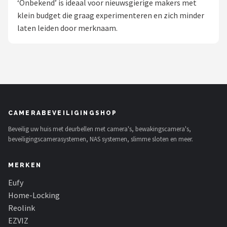
‘Onbekend’ is ideaal voor nieuwsgierige makers met
POPULAIRE MERKEN
klein budget die graag experimenteren en zich minder
laten leiden door merknaam.
Eufy
Home-Locking
Reolink
EZVIZ
CAMERABEVEILIGINGSHOP
Beveilig uw huis met deurbellen met camera's, bewakingscamera's,
Hikvision
beveiligingscamerasystemen, NAS systemen, slimme sloten en meer.
TP-Link
MERKEN
Foscam
Eufy
Home-Locking
Teceye
Reolink
EZVIZ