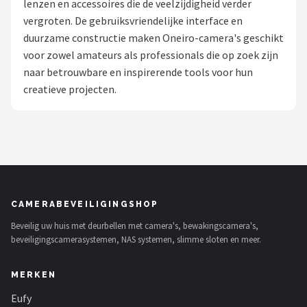
lenzen en accessoires die de veelzijdigheid verder
POPULAIRE MERKEN
vergroten. De gebruiksvriendelijke interface en
duurzame constructie maken Oneiro-camera's geschikt
Eufy
voor zowel amateurs als professionals die op zoek zijn
naar betrouwbare en inspirerende tools voor hun
Home-Locking
creatieve projecten.
Reolink
EZVIZ
Hikvision
CAMERABEVEILIGINGSHOP
TP-Link
Beveilig uw huis met deurbellen met camera's, bewakingscamera's,
beveiligingscamerasystemen, NAS systemen, slimme sloten en meer.
Foscam
MERKEN
Teceye
Eufy