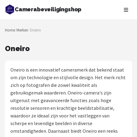
Camerabeveiligingshop
Zoeken
Home
/
Merken
/
Oneiro
NAVIGATIE
Shop
Oneiro
Merken
Oneiro is een innovatief cameramerk dat bekend staat
Blog
om zijn technologie en stijlvolle design. Het merk richt
zich op fotografen die zowel kwaliteit als
Beveiligingscamera's
gebruiksgemak waarderen. Oneiro-camera's zijn
uitgerust met geavanceerde functies zoals hoge
Camera Deurbellen
resolutie sensoren en krachtige beeldstabilisatie,
waardoor ze ideaal zijn voor het vastleggen van
NAS
scherpe en levendige beelden in diverse
omstandigheden. Daarnaast biedt Oneiro een reeks
Shop