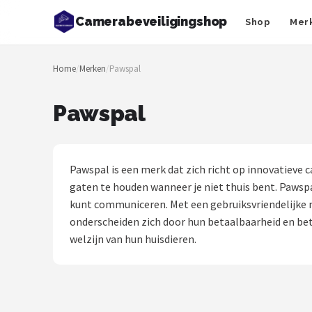
Camerabeveiligingshop
Shop
Mer
Zoeken
Home
/
Merken
/
Pawspal
NAVIGATIE
Shop
Pawspal
Merken
Blog
Pawspal is een merk dat zich richt op innovatieve 
gaten te houden wanneer je niet thuis bent. Pawspa
Beveiligingscamera's
kunt communiceren. Met een gebruiksvriendelijke 
onderscheiden zich door hun betaalbaarheid en betr
Camera Deurbellen
welzijn van hun huisdieren.
NAS
Shop