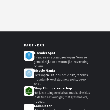
PARTNERS
E-reader Spot
E-readers en accessoires kopen. Voor een
gemakkelijke en persoonlijke leeservaring
op een...
Bicycle Mania
Fiets kopen? Of je nu een e-bike, racefiets,
mountainbike of stadsfiets zoekt, bekijk
ons...
Shop Thuingereedschap
Het juiste tuingereedschap maakt elke klus
in de tuin eenvoudiger, met grasmaaiers,
hogedr...
KadoKiezer
🎁