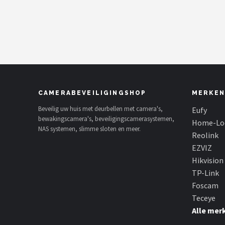
POPULAIRE MERKEN
Eufy
Home-Locking
Reolink
CAMERABEVEILIGINGSHOP
MERKEN
EZVIZ
Beveilig uw huis met deurbellen met camera's,
Eufy
bewakingscamera's, beveiligingscamerasystemen,
Home-Lo
NAS systemen, slimme sloten en meer.
Hikvision
Reolink
EZVIZ
TP-Link
Hikvision
TP-Link
Foscam
Foscam
Teceye
Teceye
Alle mer