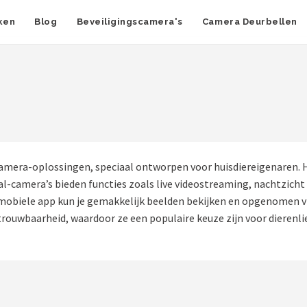
ken
Blog
Beveiligingscamera's
Camera Deurbellen
camera-oplossingen, speciaal ontworpen voor huisdiereigenaren. Hu
l-camera’s bieden functies zoals live videostreaming, nachtzicht 
mobiele app kun je gemakkelijk beelden bekijken en opgenomen v
ouwbaarheid, waardoor ze een populaire keuze zijn voor dierenlie