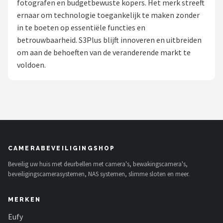
fotografen en budgetbewuste kopers. Het merk streeft
POPULAIRE MERKEN
ernaar om technologie toegankelijk te maken zonder
in te boeten op essentiële functies en
Eufy
betrouwbaarheid. S3Plus blijft innoveren en uitbreiden
om aan de behoeften van de veranderende markt te
Home-Locking
voldoen.
Reolink
EZVIZ
Hikvision
CAMERABEVEILIGINGSHOP
TP-Link
Beveilig uw huis met deurbellen met camera's, bewakingscamera's,
beveiligingscamerasystemen, NAS systemen, slimme sloten en meer.
Foscam
MERKEN
Teceye
Eufy