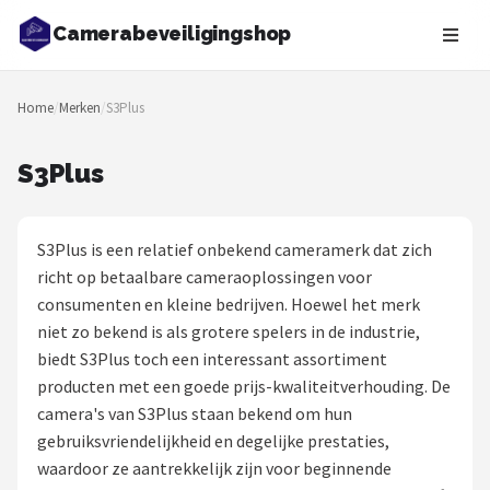
Camerabeveiligingshop
Zoeken
Home
/
Merken
/
S3Plus
NAVIGATIE
Shop
S3Plus
Merken
S3Plus is een relatief onbekend cameramerk dat zich
Blog
richt op betaalbare cameraoplossingen voor
consumenten en kleine bedrijven. Hoewel het merk
Beveiligingscamera's
niet zo bekend is als grotere spelers in de industrie,
biedt S3Plus toch een interessant assortiment
Camera Deurbellen
producten met een goede prijs-kwaliteitverhouding. De
camera's van S3Plus staan bekend om hun
NAS
gebruiksvriendelijkheid en degelijke prestaties,
waardoor ze aantrekkelijk zijn voor beginnende
Shop