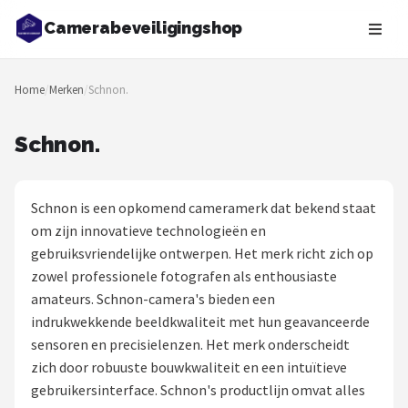
Camerabeveiligingshop
Zoeken
Home
/
Merken
/
Schnon.
NAVIGATIE
Shop
Schnon.
Merken
Schnon is een opkomend cameramerk dat bekend staat
Blog
om zijn innovatieve technologieën en
gebruiksvriendelijke ontwerpen. Het merk richt zich op
Beveiligingscamera's
zowel professionele fotografen als enthousiaste
amateurs. Schnon-camera's bieden een
Camera Deurbellen
indrukwekkende beeldkwaliteit met hun geavanceerde
sensoren en precisielenzen. Het merk onderscheidt
NAS
zich door robuuste bouwkwaliteit en een intuïtieve
gebruikersinterface. Schnon's productlijn omvat alles
Shop