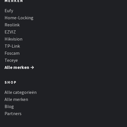
MERKEN
Smartwares
Eufy
ieGeek
Home-Locking
Reolink
Alle merken →
EZVIZ
Hikvision
TP-Link
Foscam
Teceye
Alle merken →
SHOP
Alle categorieën
Alle merken
Blog
Partners