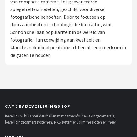
van compacte camera's tot geavanceerde
POPULAIRE MERKEN
spiegelreflexmodellen, geschikt voor diverse
fotografische behoeften. Door te focussen op
Eufy
duurzaamheid en technologische innovatie, wint
Schnon snel aan populariteit in de wereld van
Home-Locking
fotografie. Hun toewijding aan kwaliteit en
klanttevredenheid positioneert hen als een merk om in
Reolink
de gaten te houden.
EZVIZ
Hikvision
TP-Link
CAMERABEVEILIGINGSHOP
Foscam
Beveilig uw huis met deurbellen met camera's, bewakingscamera's,
beveiligingscamerasystemen, NAS systemen, slimme sloten en meer.
Teceye