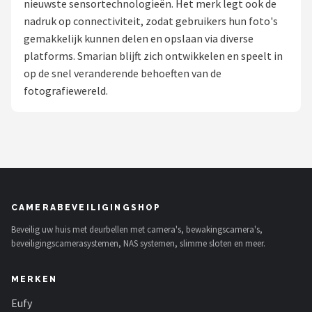
nieuwste sensortechnologieën. Het merk legt ook de
POPULAIRE MERKEN
nadruk op connectiviteit, zodat gebruikers hun foto's
gemakkelijk kunnen delen en opslaan via diverse
Eufy
platforms. Smarian blijft zich ontwikkelen en speelt in
op de snel veranderende behoeften van de
Home-Locking
fotografiewereld.
Reolink
EZVIZ
Hikvision
CAMERABEVEILIGINGSHOP
TP-Link
Beveilig uw huis met deurbellen met camera's, bewakingscamera's,
beveiligingscamerasystemen, NAS systemen, slimme sloten en meer.
Foscam
MERKEN
Teceye
Eufy