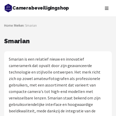
Camerabeveiligingshop
Zoeken
Home
/
Merken
/
Smarian
NAVIGATIE
Shop
Smarian
Merken
Smarian is een relatief nieuw en innovatief
Blog
cameramerk dat opvalt door zijn geavanceerde
technologie en stijlvolle ontwerpen. Het merk richt
Beveiligingscamera's
zich op zowel amateurfotografen als professionele
gebruikers, met een assortiment dat varieert van
Camera Deurbellen
compacte camera's tot high-end modellen met
verwisselbare lenzen. Smarian staat bekend om zijn
NAS
gebruiksvriendelijke interface en hoogwaardige
beeldkwaliteit, mede dankzij de integratie van de
Shop