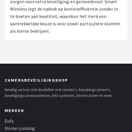
zorgen voor extra beveiliging en gemoedsrust. Smart
POPULAIRE MERKEN
Wireless legt de nadruk op kostenefficiëntie zonder in
te boeten aan kwaliteit, waardoor het merk een
Eufy
aantrekkelijke keuze is voor zowel particuliere klanten
als kleine bedrijven.
Home-Locking
Reolink
EZVIZ
Hikvision
CAMERABEVEILIGINGSHOP
Beveilig uw huis met deurbellen met camera's, bewakingscamera's,
TP-Link
beveiligingscamerasystemen, NAS systemen, slimme sloten en meer.
Foscam
MERKEN
Teceye
Eufy
Home-Locking