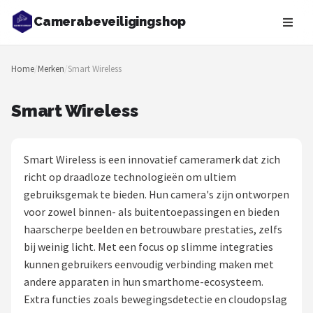
Camerabeveiligingshop
Zoeken
Home
/
Merken
/
Smart Wireless
NAVIGATIE
Shop
Smart Wireless
Merken
Smart Wireless is een innovatief cameramerk dat zich
Blog
richt op draadloze technologieën om ultiem
gebruiksgemak te bieden. Hun camera's zijn ontworpen
Beveiligingscamera's
voor zowel binnen- als buitentoepassingen en bieden
haarscherpe beelden en betrouwbare prestaties, zelfs
Camera Deurbellen
bij weinig licht. Met een focus op slimme integraties
kunnen gebruikers eenvoudig verbinding maken met
NAS
andere apparaten in hun smarthome-ecosysteem.
Extra functies zoals bewegingsdetectie en cloudopslag
Shop