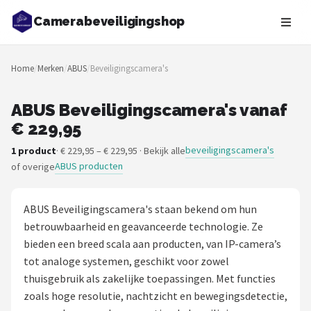
Camerabeveiligingshop
Zoeken
Home
/
Merken
/
ABUS
/
Beveiligingscamera's
NAVIGATIE
Shop
ABUS Beveiligingscamera's vanaf
€ 229,95
Merken
beveiligingscamera's
1 product
· € 229,95 – € 229,95 · Bekijk alle
ABUS producten
of overige
Blog
Beveiligingscamera's
ABUS Beveiligingscamera's staan bekend om hun
betrouwbaarheid en geavanceerde technologie. Ze
Camera Deurbellen
bieden een breed scala aan producten, van IP-camera’s
tot analoge systemen, geschikt voor zowel
NAS
thuisgebruik als zakelijke toepassingen. Met functies
zoals hoge resolutie, nachtzicht en bewegingsdetectie,
Shop