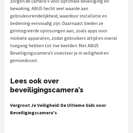
zorgen de camera's voor optimale beveiliging en
POPULAIRE MERKEN
bewaking. ABUS hecht veel waarde aan
gebruiksvriendelijkheid, waardoor installatie en
Eufy
bediening eenvoudig zijn. Daarnaast bieden ze
geïntegreerde oplossingen aan, zoals apps voor
Home-Locking
mobiele apparaten, zodat gebruikers altijd en overal
toegang hebben tot live beelden. Met ABUS
Reolink
Beveiligingscamera’s investeer je in veiligheid en
gemoedsrust.
EZVIZ
Hikvision
Lees ook over
beveiligingscamera's
TP-Link
Vergroot Je Veiligheid: De Ultieme Gids voor
Foscam
Beveiligingscamera's
Teceye