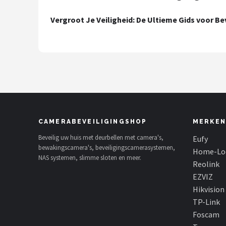
POPULAIRE MERKEN
Vergroot Je Veiligheid: De Ultieme Gids voor B
Eufy
Home-Locking
Reolink
EZVIZ
CAMERABEVEILIGINGSHOP
MERKEN
Hikvision
Beveilig uw huis met deurbellen met camera's,
Eufy
bewakingscamera's, beveiligingscamerasystemen,
Home-Lo
TP-Link
NAS systemen, slimme sloten en meer.
Reolink
EZVIZ
Foscam
Hikvision
TP-Link
Teceye
Foscam