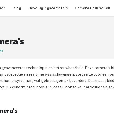
ken
Blog
Beveiligingscamera's
Camera Deurbellen
mera's
ri
 geavanceerde technologie en betrouwbaarheid. Deze camera's bie
gingsdetectie en realtime waarschuwingen, zorgen ze voor een ver
art home-systemen, wat gebruiksgemak bevordert. Daarnaast bied
rkeur. Akenori's producten zijn ideaal voor zowel particulier als z
mera's