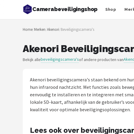
Camerabeveiligingshop
Shop
Mer
Zoeken
Home
/
Merken
/
Akenori
/
Beveiligingscamera's
NAVIGATIE
Shop
Akenori Beveiligingsca
Merken
beveiligingscamera's
Akeno
Bekijk alle
of andere producten van
Blog
Akenori beveiligingscamera's staan bekend om hun
Beveiligingscamera's
hun infrarood nachtzicht. Met functies zoals bewe
eenvoudig te installeren en te integreren met sm
Camera Deurbellen
lokale SD-kaart, afhankelijk van de gebruiker’s voo
kwaliteit voor optimale beveiligingsoplossingen.
NAS
Lees ook over beveiligingsca
Shop