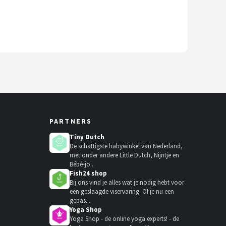
PARTNERS
Tiny Dutch
De schattigste babywinkel van Nederland,
met onder andere Little Dutch, Nijntje en
Bébé-jo...
Fish24 shop
Bij ons vind je alles wat je nodig hebt voor
een geslaagde viservaring. Of je nu een
gepas...
Yoga Shop
Yoga Shop - de online yoga experts! - de