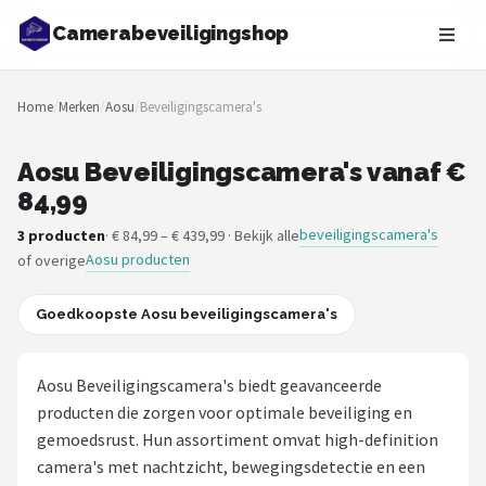
Camerabeveiligingshop
Zoeken
Home
/
Merken
/
Aosu
/
Beveiligingscamera's
NAVIGATIE
Shop
Aosu Beveiligingscamera's vanaf €
84,99
Merken
beveiligingscamera's
3 producten
· € 84,99 – € 439,99 · Bekijk alle
Aosu producten
of overige
Blog
Beveiligingscamera's
Goedkoopste Aosu beveiligingscamera's
Camera Deurbellen
Aosu Beveiligingscamera's biedt geavanceerde
producten die zorgen voor optimale beveiliging en
NAS
gemoedsrust. Hun assortiment omvat high-definition
camera's met nachtzicht, bewegingsdetectie en een
Shop