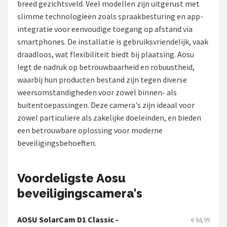
breed gezichtsveld. Veel modellen zijn uitgerust met
POPULAIRE MERKEN
slimme technologieën zoals spraakbesturing en app-
integratie voor eenvoudige toegang op afstand via
Eufy
smartphones. De installatie is gebruiksvriendelijk, vaak
draadloos, wat flexibiliteit biedt bij plaatsing. Aosu
Home-Locking
legt de nadruk op betrouwbaarheid en robuustheid,
waarbij hun producten bestand zijn tegen diverse
Reolink
weersomstandigheden voor zowel binnen- als
buitentoepassingen. Deze camera's zijn ideaal voor
EZVIZ
zowel particuliere als zakelijke doeleinden, en bieden
een betrouwbare oplossing voor moderne
Hikvision
beveiligingsbehoeften.
TP-Link
Voordeligste Aosu
Foscam
beveiligingscamera's
Teceye
AOSU SolarCam D1 Classic -
€ 84,99