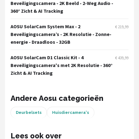
Smartwares
Beveiligingscamera - 2K Beeld - 2-Weg Audio -
360° Zicht & AI Tracking
ieGeek
AOSU SolarCam System Max - 2
€ 219,99
Alle merken →
Beveiligingscamera’s - 2K Resolutie - Zonne-
energie - Draadloos - 32GB
AOSU SolarCam D1 Classic Kit - 4
€ 439,99
Beveiligingscamera's met 2K Resolutie - 360°
Zicht & AI Tracking
Andere Aosu categorieën
Deurbelsets
Huisdiercamera's
Lees ook over