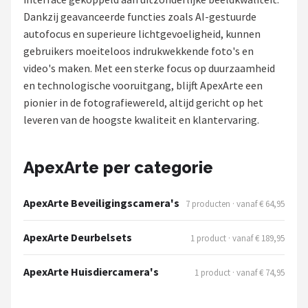
Dankzij geavanceerde functies zoals AI-gestuurde
POPULAIRE MERKEN
autofocus en superieure lichtgevoeligheid, kunnen
Eufy
gebruikers moeiteloos indrukwekkende foto's en
video's maken. Met een sterke focus op duurzaamheid
Home-Locking
en technologische vooruitgang, blijft ApexArte een
pionier in de fotografiewereld, altijd gericht op het
Reolink
leveren van de hoogste kwaliteit en klantervaring.
EZVIZ
ApexArte per categorie
Hikvision
ApexArte Beveiligingscamera's
7 producten · vanaf € 64,95
TP-Link
ApexArte Deurbelsets
1 product · vanaf € 189,95
Foscam
ApexArte Huisdiercamera's
1 product · vanaf € 74,95
Teceye