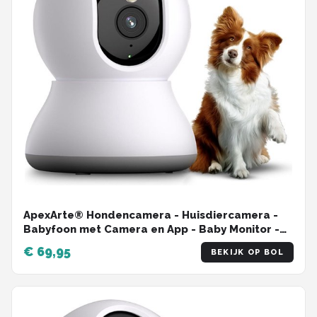
ApexArte® Hondencamera - Huisdiercamera -
Babyfoon met Camera en App - Baby Monitor -
Full HD - Wit
€ 69,95
BEKIJK OP BOL