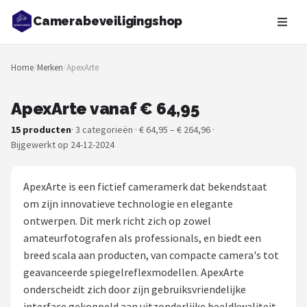
Camerabeveiligingshop
Zoeken
Home
/
Merken
/
ApexArte
NAVIGATIE
Shop
ApexArte vanaf € 64,95
15 producten
· 3 categorieën · € 64,95 – € 264,96 ·
Merken
Bijgewerkt op 24-12-2024
Blog
ApexArte is een fictief cameramerk dat bekendstaat
Beveiligingscamera's
om zijn innovatieve technologie en elegante
ontwerpen. Dit merk richt zich op zowel
Camera Deurbellen
amateurfotografen als professionals, en biedt een
breed scala aan producten, van compacte camera's tot
NAS
geavanceerde spiegelreflexmodellen. ApexArte
onderscheidt zich door zijn gebruiksvriendelijke
Shop
interface gekoppeld aan uitzonderlijke beeldkwaliteit.