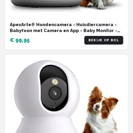
ApexArte® Hondencamera - Huisdiercamera -
Babyfoon met Camera en App - Baby Monitor -
Full HD - Wit
€ 99,95
BEKIJK OP BOL