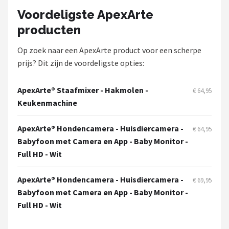
Smartwares
Voordeligste ApexArte
producten
ieGeek
Op zoek naar een ApexArte product voor een scherpe
Alle merken →
prijs? Dit zijn de voordeligste opties:
ApexArte® Staafmixer - Hakmolen -
€ 64,95
Keukenmachine
ApexArte® Hondencamera - Huisdiercamera -
€ 64,95
Babyfoon met Camera en App - Baby Monitor -
Full HD - Wit
ApexArte® Hondencamera - Huisdiercamera -
€ 69,95
Babyfoon met Camera en App - Baby Monitor -
Full HD - Wit