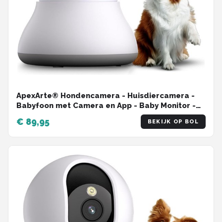
ApexArte® Hondencamera - Huisdiercamera -
Babyfoon met Camera en App - Baby Monitor -
Full HD - Wit
€ 89,95
BEKIJK OP BOL