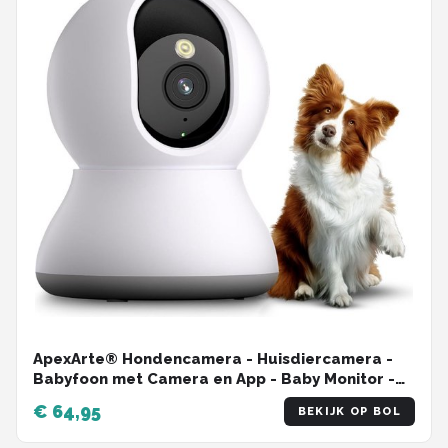
ApexArte® Hondencamera - Huisdiercamera -
Babyfoon met Camera en App - Baby Monitor -
Full HD - Wit
€ 64,95
BEKIJK OP BOL