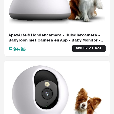
ApexArte® Hondencamera - Huisdiercamera -
Babyfoon met Camera en App - Baby Monitor -
Full HD - Wit
€ 94,95
BEKIJK OP BOL