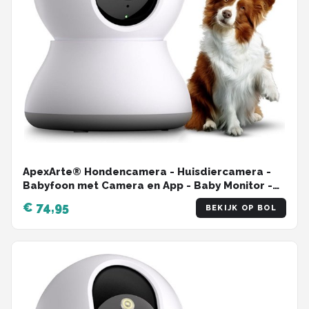
ApexArte® Hondencamera - Huisdiercamera -
Babyfoon met Camera en App - Baby Monitor -
Full HD - Wit
€ 74,95
BEKIJK OP BOL