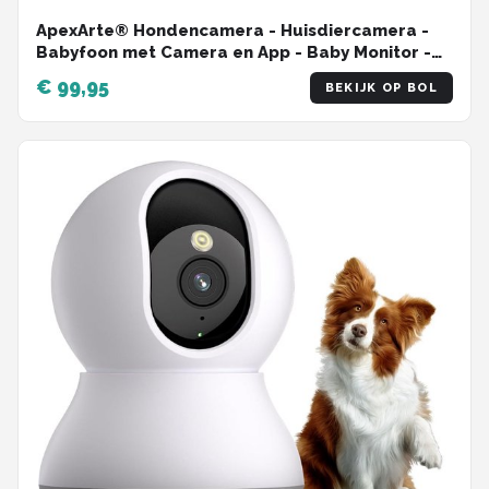
ApexArte® Hondencamera - Huisdiercamera -
Babyfoon met Camera en App - Baby Monitor -
Full HD - Wit
€ 99,95
BEKIJK OP BOL