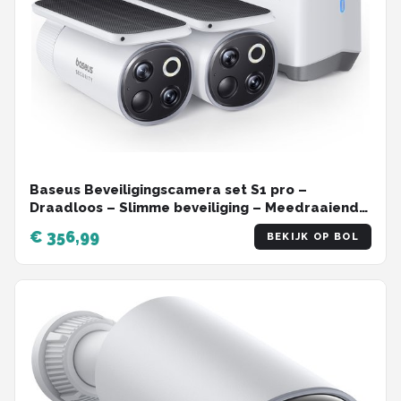
Baseus Beveiligingscamera set S1 pro –
Draadloos – Slimme beveiliging – Meedraaiende
Zonnepaneel – Buiten – 3K Camera – 2 camera’s
€ 356,99
BEKIJK OP BOL
– WIFI - Inclusief Homestation – Waterdicht -
Weerbestendig – Nachtzicht - Wit