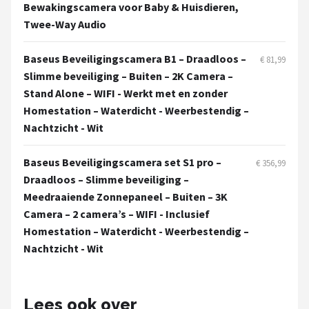
Smartwares
Bewakingscamera voor Baby & Huisdieren,
Twee-Way Audio
ieGeek
Baseus Beveiligingscamera B1 – Draadloos –
€ 81,99
Alle merken →
Slimme beveiliging – Buiten – 2K Camera –
Stand Alone – WIFI - Werkt met en zonder
Homestation – Waterdicht - Weerbestendig –
Nachtzicht - Wit
Baseus Beveiligingscamera set S1 pro –
€ 356,99
Draadloos – Slimme beveiliging –
Meedraaiende Zonnepaneel – Buiten – 3K
Camera – 2 camera’s – WIFI - Inclusief
Homestation – Waterdicht - Weerbestendig –
Nachtzicht - Wit
Lees ook over