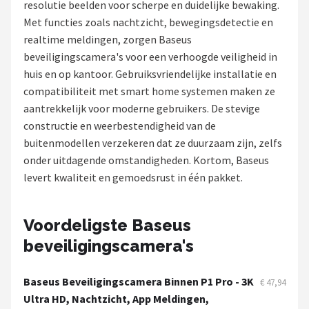
resolutie beelden voor scherpe en duidelijke bewaking.
POPULAIRE MERKEN
Met functies zoals nachtzicht, bewegingsdetectie en
realtime meldingen, zorgen Baseus
Eufy
beveiligingscamera's voor een verhoogde veiligheid in
huis en op kantoor. Gebruiksvriendelijke installatie en
Home-Locking
compatibiliteit met smart home systemen maken ze
aantrekkelijk voor moderne gebruikers. De stevige
Reolink
constructie en weerbestendigheid van de
buitenmodellen verzekeren dat ze duurzaam zijn, zelfs
EZVIZ
onder uitdagende omstandigheden. Kortom, Baseus
levert kwaliteit en gemoedsrust in één pakket.
Hikvision
TP-Link
Voordeligste Baseus
beveiligingscamera's
Foscam
Teceye
Baseus Beveiligingscamera Binnen P1 Pro - 3K
€ 47,94
Ultra HD, Nachtzicht, App Meldingen,