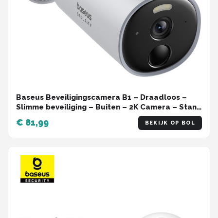
Baseus Beveiligingscamera B1 – Draadloos –
Slimme beveiliging – Buiten – 2K Camera – Stand
Alone – WIFI - Werkt met en zonder Homestation
€ 81,99
BEKIJK OP BOL
– Waterdicht - Weerbestendig – Nachtzicht - Wit