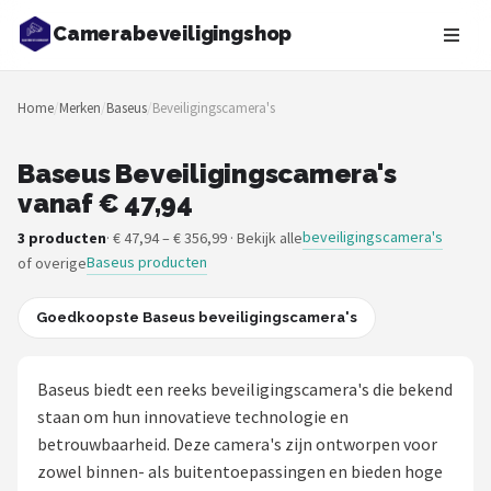
Camerabeveiligingshop
Zoeken
Home
/
Merken
/
Baseus
/
Beveiligingscamera's
NAVIGATIE
Shop
Baseus Beveiligingscamera's
vanaf € 47,94
Merken
beveiligingscamera's
3 producten
· € 47,94 – € 356,99 · Bekijk alle
Baseus producten
of overige
Blog
Beveiligingscamera's
Goedkoopste Baseus beveiligingscamera's
Camera Deurbellen
Baseus biedt een reeks beveiligingscamera's die bekend
staan om hun innovatieve technologie en
NAS
betrouwbaarheid. Deze camera's zijn ontworpen voor
zowel binnen- als buitentoepassingen en bieden hoge
Shop