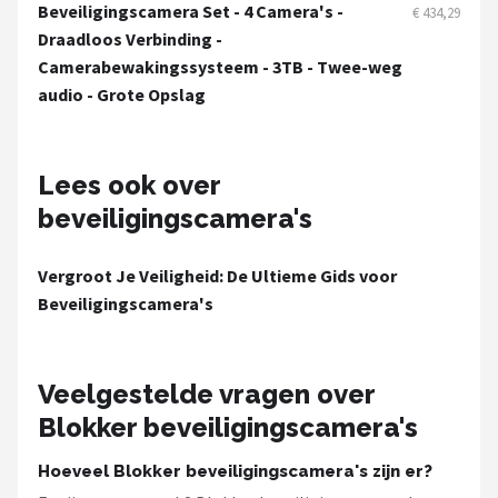
Smartwares
Beveiligingscamera Set - 4 Camera's -
€ 434,29
Draadloos Verbinding -
ieGeek
Camerabewakingssysteem - 3TB - Twee-weg
audio - Grote Opslag
Alle merken →
Lees ook over
beveiligingscamera's
Vergroot Je Veiligheid: De Ultieme Gids voor
Beveiligingscamera's
Veelgestelde vragen over
Blokker beveiligingscamera's
Hoeveel Blokker beveiligingscamera's zijn er?