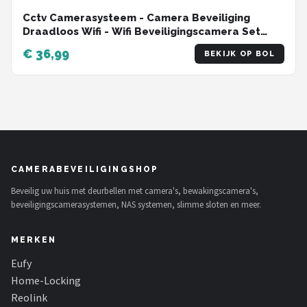
Cctv Camerasysteem - Camera Beveiliging
Draadloos Wifi - Wifi Beveiligingscamera Set
Buiten - Zwart
€ 36,99
BEKIJK OP BOL
CAMERABEVEILIGINGSHOP
Beveilig uw huis met deurbellen met camera's, bewakingscamera's,
beveiligingscamerasystemen, NAS systemen, slimme sloten en meer.
MERKEN
Eufy
Home-Locking
Reolink