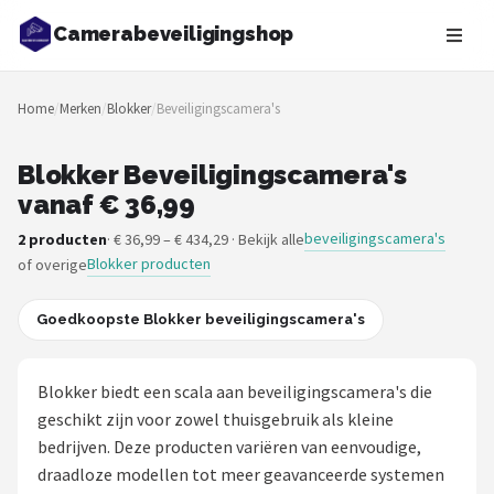
Camerabeveiligingshop
Zoeken
Home
/
Merken
/
Blokker
/
Beveiligingscamera's
NAVIGATIE
Shop
Blokker Beveiligingscamera's
vanaf € 36,99
Merken
beveiligingscamera's
2 producten
· € 36,99 – € 434,29 · Bekijk alle
Blokker producten
of overige
Blog
Beveiligingscamera's
Goedkoopste Blokker beveiligingscamera's
Camera Deurbellen
Blokker biedt een scala aan beveiligingscamera's die
geschikt zijn voor zowel thuisgebruik als kleine
NAS
bedrijven. Deze producten variëren van eenvoudige,
draadloze modellen tot meer geavanceerde systemen
Shop