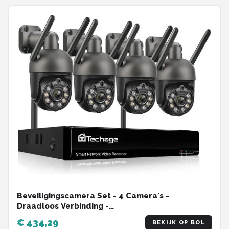
Beveiligingscamera Set - 4 Camera's -
Draadloos Verbinding -
Camerabewakingssysteem - 3TB - Twee-weg
€ 434,29
BEKIJK OP BOL
audio - Grote Opslag