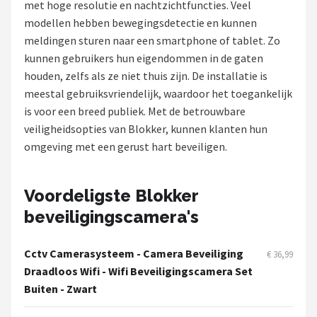
met hoge resolutie en nachtzichtfuncties. Veel
POPULAIRE MERKEN
modellen hebben bewegingsdetectie en kunnen
meldingen sturen naar een smartphone of tablet. Zo
Eufy
kunnen gebruikers hun eigendommen in de gaten
houden, zelfs als ze niet thuis zijn. De installatie is
Home-Locking
meestal gebruiksvriendelijk, waardoor het toegankelijk
is voor een breed publiek. Met de betrouwbare
Reolink
veiligheidsopties van Blokker, kunnen klanten hun
omgeving met een gerust hart beveiligen.
EZVIZ
Hikvision
Voordeligste Blokker
beveiligingscamera's
TP-Link
Foscam
Cctv Camerasysteem - Camera Beveiliging
€ 36,99
Draadloos Wifi - Wifi Beveiligingscamera Set
Teceye
Buiten - Zwart