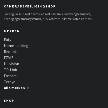
Smartwares
CAMERABEVEILIGINGSHOP
ieGeek
Beveilig uw huis met deurbellen met camera's, bewakingscamera's,
beveiligingscamerasystemen, NAS systemen, slimme sloten en meer.
Alle merken →
MERKEN
Eufy
Home-Locking
Reolink
EZVIZ
Hikvision
TP-Link
Foscam
Teceye
Alle merken →
SHOP