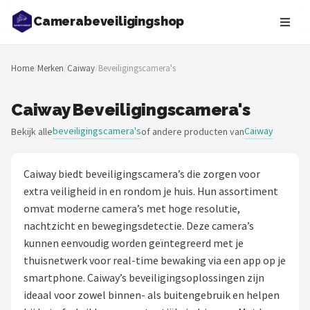
Camerabeveiligingshop
Zoeken
Home
/
Merken
/
Caiway
/
Beveiligingscamera's
NAVIGATIE
Shop
Caiway Beveiligingscamera's
beveiligingscamera's
Caiway
Bekijk alle
of andere producten van
Merken
Blog
Caiway biedt beveiligingscamera’s die zorgen voor
extra veiligheid in en rondom je huis. Hun assortiment
Beveiligingscamera's
omvat moderne camera’s met hoge resolutie,
nachtzicht en bewegingsdetectie. Deze camera’s
Camera Deurbellen
kunnen eenvoudig worden geïntegreerd met je
thuisnetwerk voor real-time bewaking via een app op je
NAS
smartphone. Caiway’s beveiligingsoplossingen zijn
ideaal voor zowel binnen- als buitengebruik en helpen
Shop