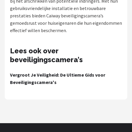
bij het afschrikken van potentiële indringers. Met hun
POPULAIRE MERKEN
gebruiksvriendelijke installatie en betrouwbare
prestaties bieden Caiway beveiligingscamera’s
Eufy
gemoedsrust voor huiseigenaren die hun eigendommen
effectief willen beschermen.
Home-Locking
Reolink
Lees ook over
beveiligingscamera's
EZVIZ
Vergroot Je Veiligheid: De Ultieme Gids voor
Hikvision
Beveiligingscamera's
TP-Link
Foscam
Teceye