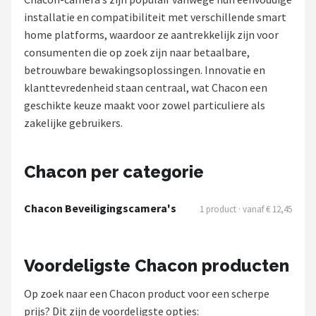
installatie en compatibiliteit met verschillende smart
POPULAIRE MERKEN
home platforms, waardoor ze aantrekkelijk zijn voor
Eufy
consumenten die op zoek zijn naar betaalbare,
betrouwbare bewakingsoplossingen. Innovatie en
Home-Locking
klanttevredenheid staan centraal, wat Chacon een
geschikte keuze maakt voor zowel particuliere als
Reolink
zakelijke gebruikers.
EZVIZ
Chacon per categorie
Hikvision
Chacon Beveiligingscamera's
1 product · vanaf € 12,45
TP-Link
Foscam
Voordeligste Chacon producten
Teceye
Op zoek naar een Chacon product voor een scherpe
prijs? Dit zijn de voordeligste opties: