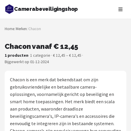
Camerabeveiligingshop
Zoeken
Home
/
Merken
/
Chacon
NAVIGATIE
Shop
Chacon vanaf € 12,45
1 producten
· 1 categorie · € 12,45 – € 12,45 ·
Merken
Bijgewerkt op 01-12-2024
Blog
Chacon is een merk dat bekendstaat om zijn
Beveiligingscamera's
gebruiksvriendelijke en betaalbare camera-
oplossingen, voornamelijk gericht op beveiliging en
Camera Deurbellen
smart home toepassingen. Het merk biedt een scala
aan producten, waaronder draadloze
NAS
beveiligingscamera's, IP-camera's en accessoires die
eenvoudig te integreren zijn in bestaande systemen.
Shop
Chacon-camera’s zijn populair vanwege hun eenvoudige