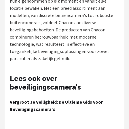
hun eigendommen op elk moment en vanuit elke
POPULAIRE MERKEN
locatie bewaken. Met een breed assortiment aan
modellen, van discrete binnencamera's tot robuuste
Eufy
buitencamera's, voldoet Chacon aan diverse
beveiligingsbehoeften. De producten van Chacon
Home-Locking
combineren betrouwbaarheid met moderne
technologie, wat resulteert in effectieve en
Reolink
toegankelijke beveiligingsoplossingen voor zowel
particulier als zakelijk gebruik.
EZVIZ
Hikvision
Lees ook over
beveiligingscamera's
TP-Link
Vergroot Je Veiligheid: De Ultieme Gids voor
Foscam
Beveiligingscamera's
Teceye