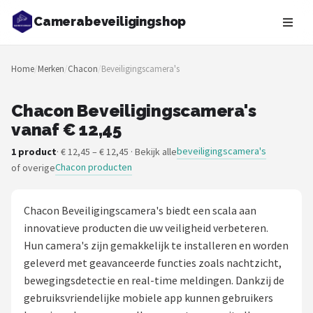
Camerabeveiligingshop
Zoeken
Home
/
Merken
/
Chacon
/
Beveiligingscamera's
NAVIGATIE
Shop
Chacon Beveiligingscamera's
vanaf € 12,45
Merken
beveiligingscamera's
1 product
· € 12,45 – € 12,45 · Bekijk alle
Chacon producten
of overige
Blog
Beveiligingscamera's
Chacon Beveiligingscamera's biedt een scala aan
innovatieve producten die uw veiligheid verbeteren.
Camera Deurbellen
Hun camera's zijn gemakkelijk te installeren en worden
geleverd met geavanceerde functies zoals nachtzicht,
NAS
bewegingsdetectie en real-time meldingen. Dankzij de
gebruiksvriendelijke mobiele app kunnen gebruikers
Shop