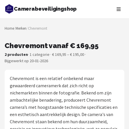
Camerabeveiligingshop
Zoeken
Home
/
Merken
/
Chevremont
NAVIGATIE
Shop
Chevremont vanaf € 169,95
2 producten
· 1 categorie · € 169,95 – € 195,00 ·
Merken
Bijgewerkt op 20-01-2026
Blog
Chevremont is een relatief onbekend maar
Beveiligingscamera's
gewaardeerd cameramerk dat zich richt op
nichemarkten binnen de fotografie. Bekend om zijn
Camera Deurbellen
ambachtelijke benadering, produceert Chevremont
camera’s met hoogstaande technische specificaties en
NAS
een esthetisch aantrekkelijk design. De camera's van
Chevremont staan bekend om hun duurzaamheid,
Shop
precisie en innovatieve technologieën, wat ze populair