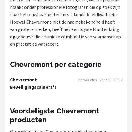
maakt onder professionele fotografen die op zoek zijn
POPULAIRE MERKEN
naar betrouwbaarheid en uitstekende beeldkwaliteit.
Eufy
Hoewel Chevremont niet de naamsbekendheid heeft
van grotere merken, heeft het een loyale klantenkring
Home-Locking
opgebouwd die de unieke combinatie van vakmanschap
en prestaties waardeert.
Reolink
EZVIZ
Chevremont per categorie
Hikvision
Chevremont
2 producten · vanaf € 169,95
Beveiligingscamera's
TP-Link
Foscam
Voordeligste Chevremont
producten
Teceye
Op zoek naar een Chevremont product voor een