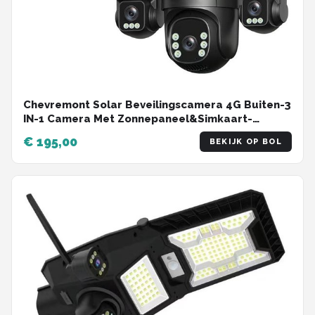
Chevremont Solar Beveilingscamera 4G Buiten-3
IN-1 Camera Met Zonnepaneel&Simkaart-
Draadloos-AI Persoonsdetectie-355 Pan&Tilt
€ 195,00
BEKIJK OP BOL