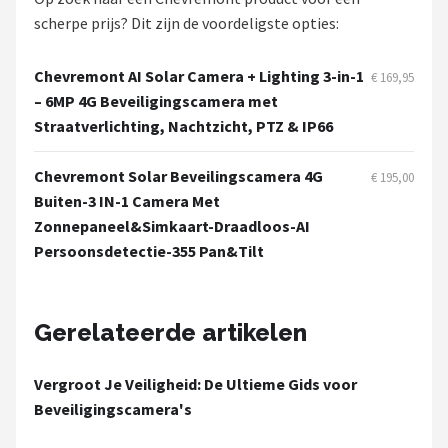
Smartwares
scherpe prijs? Dit zijn de voordeligste opties:
ieGeek
Chevremont AI Solar Camera + Lighting 3-in-1
€ 169,95
– 6MP 4G Beveiligingscamera met
Alle merken →
Straatverlichting, Nachtzicht, PTZ & IP66
Chevremont Solar Beveilingscamera 4G
€ 195,00
Buiten-3 IN-1 Camera Met
Zonnepaneel&Simkaart-Draadloos-AI
Persoonsdetectie-355 Pan&Tilt
Gerelateerde artikelen
Vergroot Je Veiligheid: De Ultieme Gids voor
Beveiligingscamera's