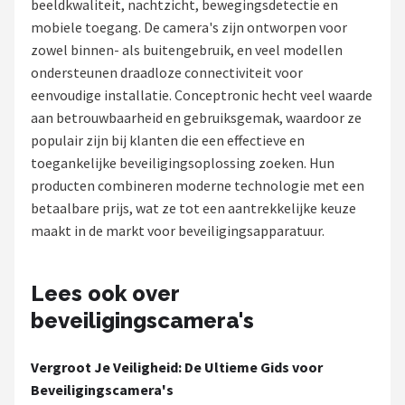
beeldkwaliteit, nachtzicht, bewegingsdetectie en
POPULAIRE MERKEN
mobiele toegang. De camera's zijn ontworpen voor
zowel binnen- als buitengebruik, en veel modellen
Eufy
ondersteunen draadloze connectiviteit voor
eenvoudige installatie. Conceptronic hecht veel waarde
Home-Locking
aan betrouwbaarheid en gebruiksgemak, waardoor ze
populair zijn bij klanten die een effectieve en
Reolink
toegankelijke beveiligingsoplossing zoeken. Hun
producten combineren moderne technologie met een
EZVIZ
betaalbare prijs, wat ze tot een aantrekkelijke keuze
maakt in de markt voor beveiligingsapparatuur.
Hikvision
TP-Link
Lees ook over
beveiligingscamera's
Foscam
Vergroot Je Veiligheid: De Ultieme Gids voor
Teceye
Beveiligingscamera's