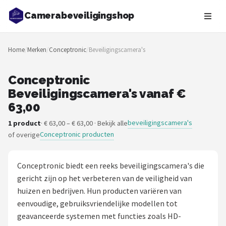
Camerabeveiligingshop
Zoeken
Home
/
Merken
/
Conceptronic
/
Beveiligingscamera's
NAVIGATIE
Shop
Conceptronic
Beveiligingscamera's vanaf €
Merken
63,00
Blog
beveiligingscamera's
1 product
· € 63,00 – € 63,00 · Bekijk alle
Conceptronic producten
of overige
Beveiligingscamera's
Conceptronic biedt een reeks beveiligingscamera's die
Camera Deurbellen
gericht zijn op het verbeteren van de veiligheid van
huizen en bedrijven. Hun producten variëren van
NAS
eenvoudige, gebruiksvriendelijke modellen tot
geavanceerde systemen met functies zoals HD-
Shop