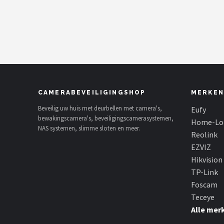
POPULAIRE MERKEN
Eufy
Home-Locking
Reolink
CAMERABEVEILIGINGSHOP
MERKEN
EZVIZ
Beveilig uw huis met deurbellen met camera's,
Eufy
bewakingscamera's, beveiligingscamerasystemen,
Home-Lo
NAS systemen, slimme sloten en meer.
Hikvision
Reolink
EZVIZ
TP-Link
Hikvision
TP-Link
Foscam
Foscam
Teceye
Teceye
Alle mer