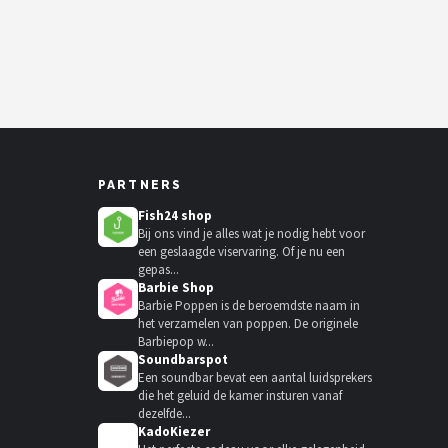
PARTNERS
Fish24 shop
Bij ons vind je alles wat je nodig hebt voor
een geslaagde viservaring. Of je nu een
gepas...
Barbie Shop
Barbie Poppen is de beroemdste naam in
het verzamelen van poppen. De originele
Barbiepop w...
Soundbarspot
Een soundbar bevat een aantal luidsprekers
die het geluid de kamer insturen vanaf
dezelfde...
KadoKiezer
🎁