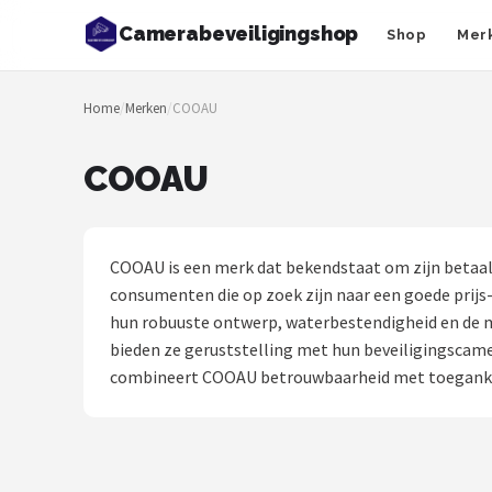
Camerabeveiligingshop
Shop
Mer
Zoeken
Home
/
Merken
/
COOAU
NAVIGATIE
Shop
COOAU
Merken
Blog
COOAU is een merk dat bekendstaat om zijn betaal
consumenten die op zoek zijn naar een goede prijs
Beveiligingscamera's
hun robuuste ontwerp, waterbestendigheid en de mo
bieden ze geruststelling met hun beveiligingscame
Camera Deurbellen
combineert COOAU betrouwbaarheid met toegankeli
NAS
Shop