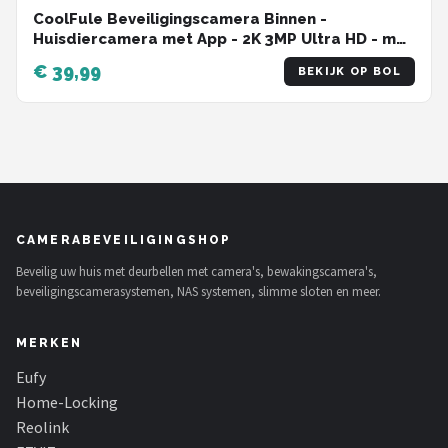
CoolFule Beveiligingscamera Binnen -
Huisdiercamera met App - 2K 3MP Ultra HD - met
Bewegings- en Geluidsdetectie - Honden
€ 39,99
BEKIJK OP BOL
Camera - Indoor Camera met WiFi en Nachtzicht
CAMERABEVEILIGINGSHOP
Beveilig uw huis met deurbellen met camera's, bewakingscamera's,
beveiligingscamerasystemen, NAS systemen, slimme sloten en meer.
MERKEN
Eufy
Home-Locking
Reolink