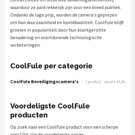
waardoor ze aantrekkelijk zijn voor een breed publiek.
POPULAIRE MERKEN
Ondanks de lage prijs, worden de camera's geprezen
Eufy
om hun duurzaamheid en beeldkwaliteit. CoolFule blijft
groeien in populariteit door hun klantgerichte
Home-Locking
benadering en voortdurende technologische
verbeteringen.
Reolink
EZVIZ
CoolFule per categorie
Hikvision
CoolFule Beveiligingscamera's
1 product · vanaf € 39,99
TP-Link
Voordeligste CoolFule
Foscam
producten
Teceye
Op zoek naar een CoolFule product voor een scherpe
prijs? Dit zijn de voordeligste opties: