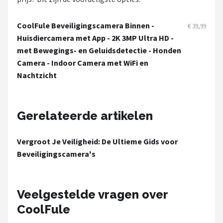
Smartwares
CoolFule Beveiligingscamera Binnen -
€ 39,99
ieGeek
Huisdiercamera met App - 2K 3MP Ultra HD -
met Bewegings- en Geluidsdetectie - Honden
Alle merken →
Camera - Indoor Camera met WiFi en
Nachtzicht
Gerelateerde artikelen
Vergroot Je Veiligheid: De Ultieme Gids voor
Beveiligingscamera's
Veelgestelde vragen over
CoolFule