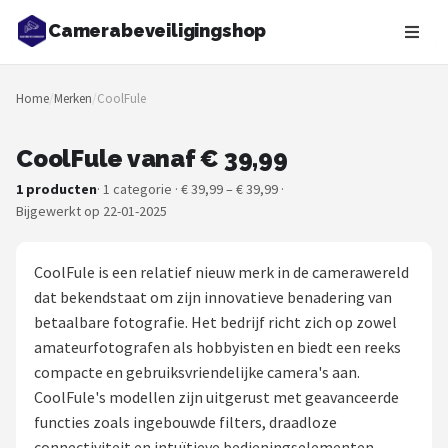
Camerabeveiligingshop
Zoeken
Home
/
Merken
/
CoolFule
NAVIGATIE
Shop
CoolFule vanaf € 39,99
1 producten
· 1 categorie · € 39,99 – € 39,99 ·
Merken
Bijgewerkt op 22-01-2025
Blog
CoolFule is een relatief nieuw merk in de camerawereld
Beveiligingscamera's
dat bekendstaat om zijn innovatieve benadering van
betaalbare fotografie. Het bedrijf richt zich op zowel
Camera Deurbellen
amateurfotografen als hobbyisten en biedt een reeks
compacte en gebruiksvriendelijke camera's aan.
NAS
CoolFule's modellen zijn uitgerust met geavanceerde
functies zoals ingebouwde filters, draadloze
Shop
connectiviteit en intuïtieve bedieningselementen,