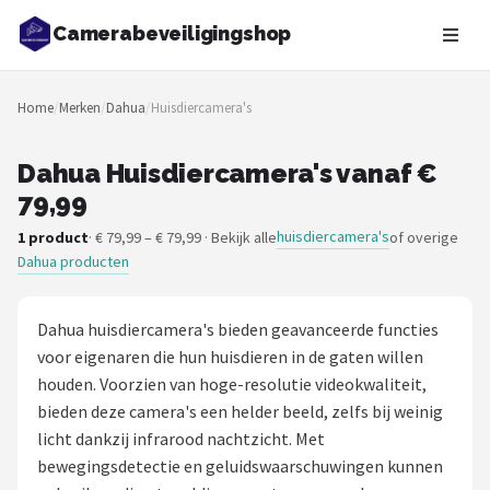
Camerabeveiligingshop
Zoeken
Home
/
Merken
/
Dahua
/
Huisdiercamera's
NAVIGATIE
Shop
Dahua Huisdiercamera's vanaf €
79,99
Merken
huisdiercamera's
1 product
· € 79,99 – € 79,99 · Bekijk alle
of overige
Dahua producten
Blog
Beveiligingscamera's
Dahua huisdiercamera's bieden geavanceerde functies
voor eigenaren die hun huisdieren in de gaten willen
Camera Deurbellen
houden. Voorzien van hoge-resolutie videokwaliteit,
bieden deze camera's een helder beeld, zelfs bij weinig
NAS
licht dankzij infrarood nachtzicht. Met
bewegingsdetectie en geluidswaarschuwingen kunnen
Shop