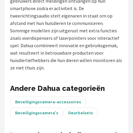
gebruikers direct meldingen ontvangen op hun
POPULAIRE MERKEN
smartphone zodra er activiteit is. De
tweerichtingsaudio stelt eigenaren in staat om op
Eufy
afstand met hun huisdieren te communiceren.
Sommige modellen zijn uitgerust met extra functies
Home-Locking
zoals voerdispensers of laserpointers voor interactief
spel. Dahua combineert innovatie en gebruiksgemak,
Reolink
wat resulteert in betrouwbare producten voor
huisdierliefhebbers die hun dieren willen monitoren als
EZVIZ
ze niet thuis zijn.
Hikvision
Andere Dahua categorieën
TP-Link
Beveiligingscamera-accessoires
Foscam
Beveiligingscamera's
Deurbelsets
Teceye