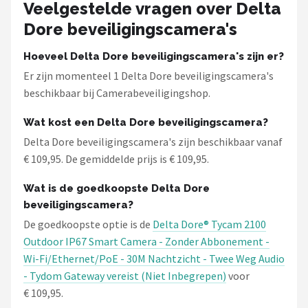
Smartwares
Veelgestelde vragen over Delta
Dore beveiligingscamera's
ieGeek
Hoeveel Delta Dore beveiligingscamera's zijn er?
Alle merken →
Er zijn momenteel 1 Delta Dore beveiligingscamera's
beschikbaar bij Camerabeveiligingshop.
Wat kost een Delta Dore beveiligingscamera?
Delta Dore beveiligingscamera's zijn beschikbaar vanaf
€ 109,95. De gemiddelde prijs is € 109,95.
Wat is de goedkoopste Delta Dore
beveiligingscamera?
De goedkoopste optie is de
Delta Dore® Tycam 2100
Outdoor IP67 Smart Camera - Zonder Abbonement -
Wi-Fi/Ethernet/PoE - 30M Nachtzicht - Twee Weg Audio
- Tydom Gateway vereist (Niet Inbegrepen)
voor
€ 109,95.