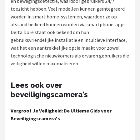
en bewegingsdetectie, waardoor gebruikers 24/7
POPULAIRE MERKEN
toezicht hebben. Veel modellen kunnen geïntegreerd
worden in smart home-systemen, waardoor ze op
Eufy
afstand bediend kunnen worden via smartphone-apps.
Delta Dore staat ook bekend om hun
Home-Locking
gebruiksvriendelijke installatie en intuïtieve interface,
wat het een aantrekkelijke optie maakt voor zowel
Reolink
technologische nieuwkomers als ervaren gebruikers die
veiligheid willen maximaliseren.
EZVIZ
Hikvision
Lees ook over
beveiligingscamera's
TP-Link
Vergroot Je Veiligheid: De Ultieme Gids voor
Foscam
Beveiligingscamera's
Teceye