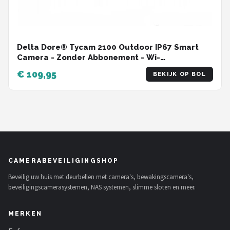
Delta Dore® Tycam 2100 Outdoor IP67 Smart
Camera - Zonder Abbonement - Wi-
Fi/Ethernet/PoE - 30M Nachtzicht - Twee Weg
€ 109,95
BEKIJK OP BOL
Audio - Tydom Gateway vereist (Niet
Inbegrepen)
CAMERABEVEILIGINGSHOP
Beveilig uw huis met deurbellen met camera's, bewakingscamera's,
beveiligingscamerasystemen, NAS systemen, slimme sloten en meer.
MERKEN