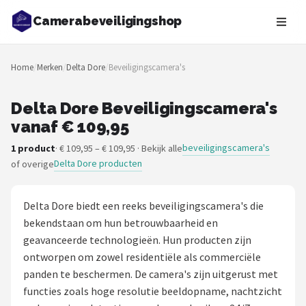
Camerabeveiligingshop
Zoeken
Home
/
Merken
/
Delta Dore
/
Beveiligingscamera's
NAVIGATIE
Shop
Delta Dore Beveiligingscamera's
vanaf € 109,95
Merken
beveiligingscamera's
1 product
· € 109,95 – € 109,95 · Bekijk alle
Delta Dore producten
of overige
Blog
Beveiligingscamera's
Delta Dore biedt een reeks beveiligingscamera's die
bekendstaan om hun betrouwbaarheid en
Camera Deurbellen
geavanceerde technologieën. Hun producten zijn
ontworpen om zowel residentiële als commerciële
NAS
panden te beschermen. De camera's zijn uitgerust met
functies zoals hoge resolutie beeldopname, nachtzicht
Shop