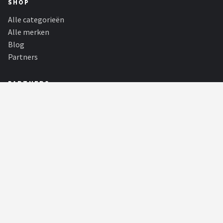
SHOP
Alle categorieën
Alle merken
Blog
Partners
PARTNERS
Biljart Totaal
Biljart Totaal is dé online shop voor al uw biljartartikelen. Voor
beginners & professiona...
Goedkoopste Barbecues
Goedkoopste Barbecues — De Online BBQ specialist met de beste
gasbarbecues en koolenbarbec...
F1 Webshop
De Grootste F1 Online Shop met een enorm aanbod van 100%
authentieke merchandise van o.a....
KadoKiezer
🎁
Het perfecte cadeau voor elke gelegenheid.