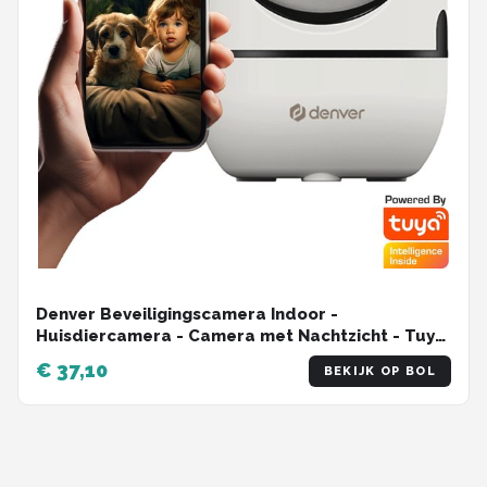
Denver Beveiligingscamera Indoor -
Huisdiercamera - Camera met Nachtzicht - Tuya
App - WiFi - HD - Bewegingsdetectie - IIC172 -
€ 37,10
BEKIJK OP BOL
Wit