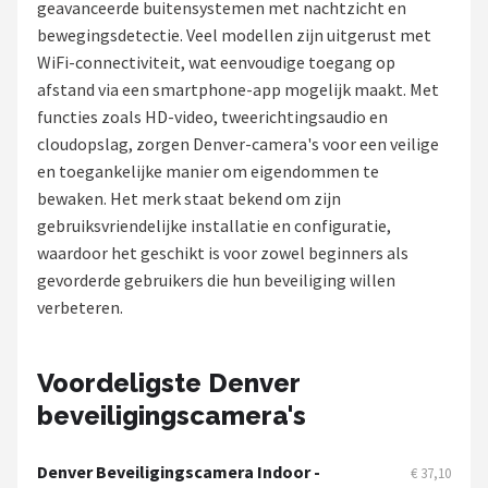
geavanceerde buitensystemen met nachtzicht en
POPULAIRE MERKEN
bewegingsdetectie. Veel modellen zijn uitgerust met
WiFi-connectiviteit, wat eenvoudige toegang op
Eufy
afstand via een smartphone-app mogelijk maakt. Met
functies zoals HD-video, tweerichtingsaudio en
Home-Locking
cloudopslag, zorgen Denver-camera's voor een veilige
en toegankelijke manier om eigendommen te
Reolink
bewaken. Het merk staat bekend om zijn
gebruiksvriendelijke installatie en configuratie,
EZVIZ
waardoor het geschikt is voor zowel beginners als
gevorderde gebruikers die hun beveiliging willen
Hikvision
verbeteren.
TP-Link
Voordeligste Denver
Foscam
beveiligingscamera's
Teceye
Denver Beveiligingscamera Indoor -
€ 37,10