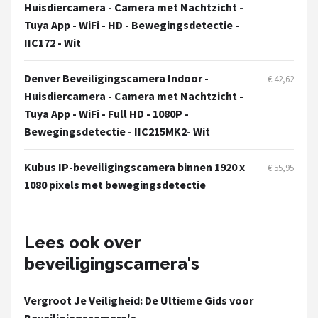
Smartwares
Huisdiercamera - Camera met Nachtzicht -
Tuya App - WiFi - HD - Bewegingsdetectie -
ieGeek
IIC172 - Wit
Alle merken →
Denver Beveiligingscamera Indoor -
€ 42,62
Huisdiercamera - Camera met Nachtzicht -
Tuya App - WiFi - Full HD - 1080P -
Bewegingsdetectie - IIC215MK2- Wit
Kubus IP-beveiligingscamera binnen 1920 x
€ 55,95
1080 pixels met bewegingsdetectie
Lees ook over
beveiligingscamera's
Vergroot Je Veiligheid: De Ultieme Gids voor