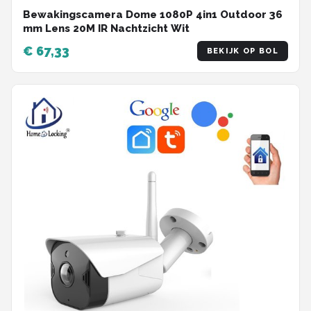
Bewakingscamera Dome 1080P 4in1 Outdoor 36
mm Lens 20M IR Nachtzicht Wit
€ 67,33
BEKIJK OP BOL