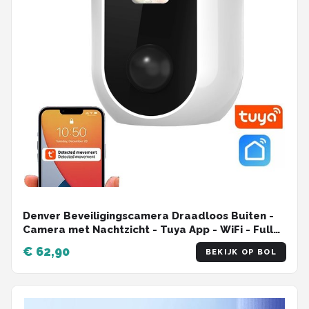
Denver Beveiligingscamera Draadloos Buiten -
Camera met Nachtzicht - Tuya App - WiFi - Full
HD - 1080P - Bewegingsdetectie - Makkelijk te
€ 62,90
BEKIJK OP BOL
installeren - IOB209 - Wit