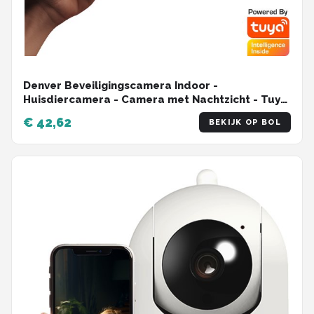
Denver Beveiligingscamera Indoor -
Huisdiercamera - Camera met Nachtzicht - Tuya
App - WiFi - Full HD - 1080P - Bewegingsdetectie
€ 42,62
BEKIJK OP BOL
- IIC215MK2- Wit