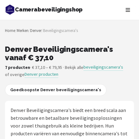
Camerabeveiligingshop
Zoeken
Home
/
Merken
/
Denver
/
Beveiligingscamera's
NAVIGATIE
Shop
Denver Beveiligingscamera's
vanaf € 37,10
Merken
beveiligingscamera's
7 producten
· € 37,10 – € 79,95 · Bekijk alle
Denver producten
of overige
Blog
Beveiligingscamera's
Goedkoopste Denver beveiligingscamera's
Camera Deurbellen
Denver Beveiligingscamera's biedt een breed scala aan
betrouwbare en betaalbare beveiligingsoplossingen
NAS
voor zowel thuisgebruik als kleine bedrijven. Hun
producten variëren van eenvoudige binnencamera's tot
Shop