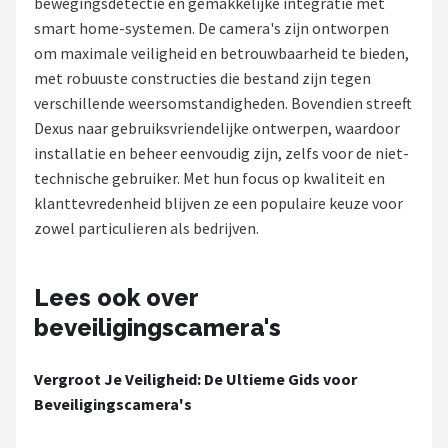
bewegingsdetectie en gemakkelijke integratie met
POPULAIRE MERKEN
smart home-systemen. De camera's zijn ontworpen
om maximale veiligheid en betrouwbaarheid te bieden,
Eufy
met robuuste constructies die bestand zijn tegen
verschillende weersomstandigheden. Bovendien streeft
Home-Locking
Dexus naar gebruiksvriendelijke ontwerpen, waardoor
installatie en beheer eenvoudig zijn, zelfs voor de niet-
Reolink
technische gebruiker. Met hun focus op kwaliteit en
klanttevredenheid blijven ze een populaire keuze voor
EZVIZ
zowel particulieren als bedrijven.
Hikvision
Lees ook over
TP-Link
beveiligingscamera's
Foscam
Vergroot Je Veiligheid: De Ultieme Gids voor
Beveiligingscamera's
Teceye