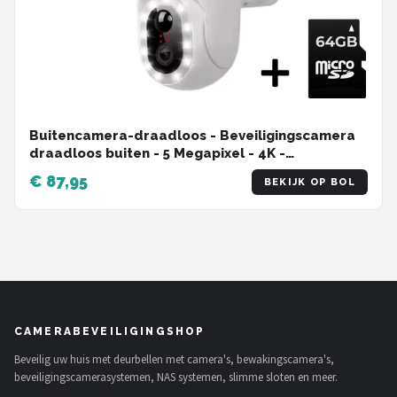
Buitencamera-draadloos - Beveiligingscamera
draadloos buiten - 5 Megapixel - 4K -
Camerabewaking - buitencamera wifi met app -
€ 87,95
BEKIJK OP BOL
Inclusief 64 gb SD - Gratis APP
CAMERABEVEILIGINGSHOP
Beveilig uw huis met deurbellen met camera's, bewakingscamera's,
beveiligingscamerasystemen, NAS systemen, slimme sloten en meer.