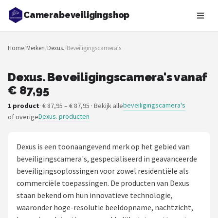
Camerabeveiligingshop
Zoeken
Home
/
Merken
/
Dexus.
/
Beveiligingscamera's
NAVIGATIE
Shop
Dexus. Beveiligingscamera's vanaf
€ 87,95
Merken
beveiligingscamera's
1 product
· € 87,95 – € 87,95 · Bekijk alle
Dexus. producten
of overige
Blog
Beveiligingscamera's
Dexus is een toonaangevend merk op het gebied van
beveiligingscamera's, gespecialiseerd in geavanceerde
Camera Deurbellen
beveiligingsoplossingen voor zowel residentiële als
commerciële toepassingen. De producten van Dexus
NAS
staan bekend om hun innovatieve technologie,
waaronder hoge-resolutie beeldopname, nachtzicht,
Shop