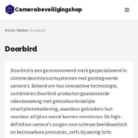
Camerabeveiligingshop
Zoeken
Home
/
Merken
/
Doorbird
NAVIGATIE
Shop
Doorbird
Merken
Doorbird is een gerenommeerd merk gespecialiseerd in
Blog
slimme deurintercomsystemen met geïntegreerde
camera's. Bekend om hun innovatieve technologie,
Beveiligingscamera's
combineren Doorbird-producten geavanceerde
videobewaking met gebruiksvriendelijke
Camera Deurbellen
smartphonebediening, waardoor gebruikers hun
voordeur altijd en overal kunnen monitoren. De high-
NAS
definition camera's zorgen voor scherpe beeldkwaliteit
en betrouwbare prestaties, zelfs bij weinig licht.
Shop