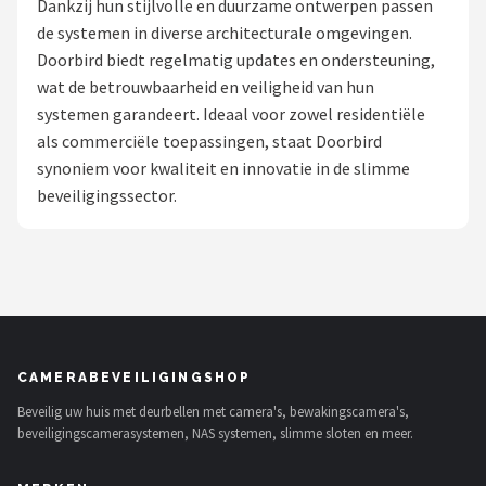
Dankzij hun stijlvolle en duurzame ontwerpen passen
POPULAIRE MERKEN
de systemen in diverse architecturale omgevingen.
Doorbird biedt regelmatig updates en ondersteuning,
Eufy
wat de betrouwbaarheid en veiligheid van hun
systemen garandeert. Ideaal voor zowel residentiële
Home-Locking
als commerciële toepassingen, staat Doorbird
synoniem voor kwaliteit en innovatie in de slimme
Reolink
beveiligingssector.
EZVIZ
Hikvision
TP-Link
CAMERABEVEILIGINGSHOP
Foscam
Beveilig uw huis met deurbellen met camera's, bewakingscamera's,
beveiligingscamerasystemen, NAS systemen, slimme sloten en meer.
Teceye