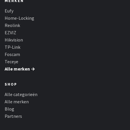
MERKEN
Smartwares
Eufy
ieGeek
Home-Locking
Reolink
Alle merken →
EZVIZ
Hikvision
TP-Link
Foscam
Teceye
Alle merken →
SHOP
Alle categorieën
Alle merken
Blog
Partners