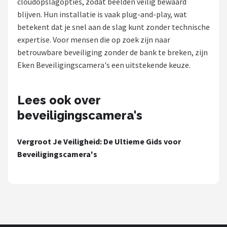
cloudopslagopties, zodat beelden veilig bewaard
POPULAIRE MERKEN
blijven. Hun installatie is vaak plug-and-play, wat
betekent dat je snel aan de slag kunt zonder technische
Eufy
expertise. Voor mensen die op zoek zijn naar
betrouwbare beveiliging zonder de bank te breken, zijn
Home-Locking
Eken Beveiligingscamera's een uitstekende keuze.
Reolink
Lees ook over
EZVIZ
beveiligingscamera's
Hikvision
Vergroot Je Veiligheid: De Ultieme Gids voor
Beveiligingscamera's
TP-Link
Foscam
Teceye