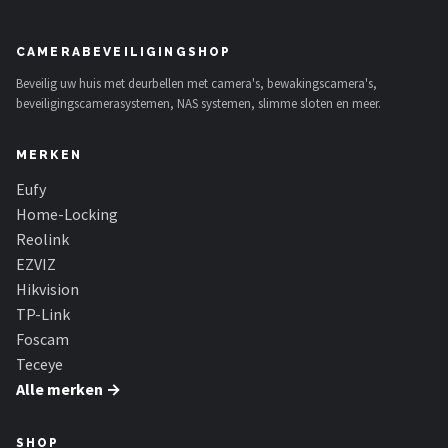
Smartwares
CAMERABEVEILIGINGSHOP
ieGeek
Beveilig uw huis met deurbellen met camera's, bewakingscamera's,
beveiligingscamerasystemen, NAS systemen, slimme sloten en meer.
Alle merken →
MERKEN
Eufy
Home-Locking
Reolink
EZVIZ
Hikvision
TP-Link
Foscam
Teceye
Alle merken →
SHOP