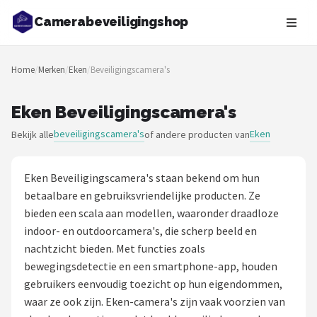
Camerabeveiligingshop
Zoeken
Home
/
Merken
/
Eken
/
Beveiligingscamera's
NAVIGATIE
Shop
Eken Beveiligingscamera's
beveiligingscamera's
Eken
Bekijk alle
of andere producten van
Merken
Blog
Eken Beveiligingscamera's staan bekend om hun
betaalbare en gebruiksvriendelijke producten. Ze
Beveiligingscamera's
bieden een scala aan modellen, waaronder draadloze
indoor- en outdoorcamera's, die scherp beeld en
Camera Deurbellen
nachtzicht bieden. Met functies zoals
bewegingsdetectie en een smartphone-app, houden
NAS
gebruikers eenvoudig toezicht op hun eigendommen,
waar ze ook zijn. Eken-camera's zijn vaak voorzien van
Shop