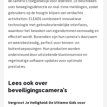
de camera's toegankelijk voor iedereen. Ze beschikken
POPULAIRE MERKEN
over bewegingsdetectie en real-time meldingen, zodat
gebruikers op de hoogte blijven van verdachte
Eufy
activiteiten. ELEADS combineert innovatieve
technologie met gebruiksvriendelijke interfaces,
Home-Locking
waardoor het bewaken van eigendommen eenvoudig en
effectief wordt. Bovendien zijn hun camera's duurzaam
Reolink
en weersbestendig, perfect voor binnen- en
buitentoepassingen. Hun producten worden
EZVIZ
ondersteund door uitstekende klantenservice en
regelmatige software-updates voor optimale
Hikvision
prestaties.
TP-Link
Lees ook over
Foscam
beveiligingscamera's
Teceye
Vergroot Je Veiligheid: De Ultieme Gids voor