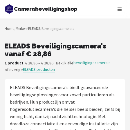
Camerabeveiligingshop
Zoeken
Home
/
Merken
/
ELEADS
/
Beveiligingscamera's
NAVIGATIE
Shop
ELEADS Beveiligingscamera's
vanaf € 28,86
Merken
beveiligingscamera's
1 product
· € 28,86 – € 28,86 · Bekijk alle
ELEADS producten
of overige
Blog
Beveiligingscamera's
ELEADS Beveiligingscamera's biedt geavanceerde
beveiligingsoplossingen voor zowel particulieren als
Camera Deurbellen
bedrijven. Hun productlijn omvat
hogeresolutiecamera's die helder beeld bieden, zelfs bij
NAS
weinig licht, dankzij nachtzichttechnologie. Met
draadloze connectiviteit en eenvoudige installatie zijn
Shop