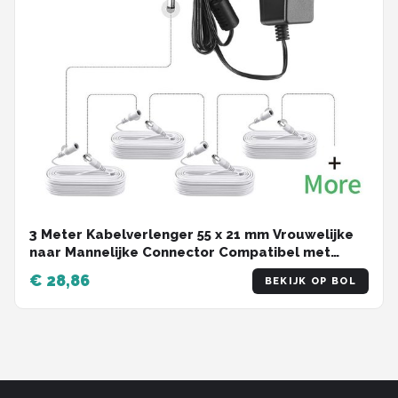
3 Meter Kabelverlenger 55 x 21 mm Vrouwelijke
naar Mannelijke Connector Compatibel met
TAPO Reolink TP-Link NETGEAR Smallrig
€ 28,86
BEKIJK OP BOL
Camera's IP-camera's LED-strips en DVR - Wit -
12V DC