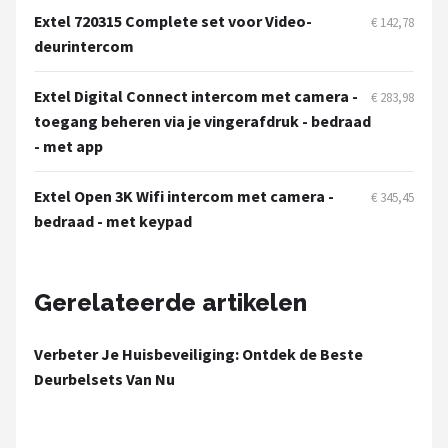
Smartwares
Extel 720315 Complete set voor Video-
€ 142,78
deurintercom
ieGeek
Extel Digital Connect intercom met camera -
€ 283,98
Alle merken →
toegang beheren via je vingerafdruk - bedraad
- met app
Extel Open 3K Wifi intercom met camera -
€ 345,45
bedraad - met keypad
Gerelateerde artikelen
Verbeter Je Huisbeveiliging: Ontdek de Beste
Deurbelsets Van Nu