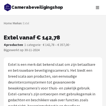
Camerabeveiligingshop
Zoeken
Home
/
Merken
/
Extel
NAVIGATIE
Shop
Extel vanaf € 142,78
4 producten
· 1 categorie · € 142,78 – € 357,00 ·
Merken
Bijgewerkt op 30-11-2024
Blog
Extel is een merk dat bekend staat om zijn betaalbare
Beveiligingscamera's
en betrouwbare beveiligingscamera's. Het biedt een
breed scala aan producten, van eenvoudige
Camera Deurbellen
deurintercomsystemen tot geavanceerde
bewakingscamera's voor thuis- en zakelijk gebruik.
NAS
Extel-camera's zijn ontworpen met gebruiksgemak in
gedachten en beschikken vaak over functies zoals
Shop
nachtzicht, bewegingsdetectie en draadloze