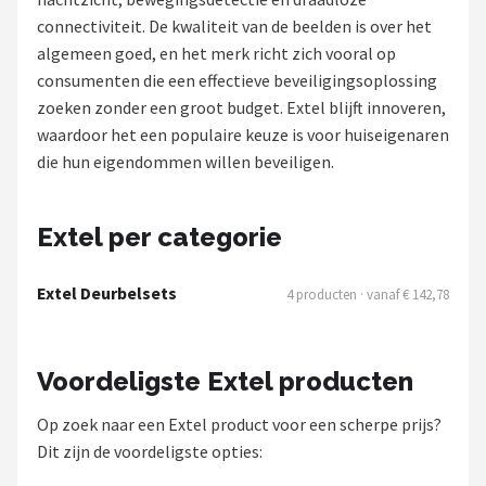
connectiviteit. De kwaliteit van de beelden is over het
POPULAIRE MERKEN
algemeen goed, en het merk richt zich vooral op
Eufy
consumenten die een effectieve beveiligingsoplossing
zoeken zonder een groot budget. Extel blijft innoveren,
Home-Locking
waardoor het een populaire keuze is voor huiseigenaren
die hun eigendommen willen beveiligen.
Reolink
EZVIZ
Extel per categorie
Hikvision
Extel Deurbelsets
4 producten · vanaf € 142,78
TP-Link
Voordeligste Extel producten
Foscam
Op zoek naar een Extel product voor een scherpe prijs?
Teceye
Dit zijn de voordeligste opties: